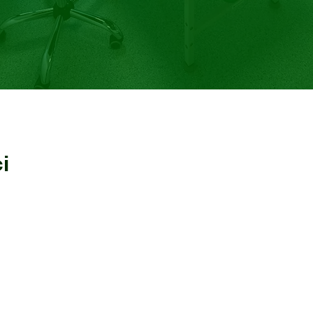
i
rawdź zweryfikowane opinie o specjaliście z portalu Znanylekarz.pl
aśniła o wszystko
Bardzo polecam przychodnię, fa
 dawno powinny być
Tomasza Kwiatkowskiego, którego
ym szczególe.
zrobił bardzo dokładne i szcze
na spokojnie. Jestem pod dużym