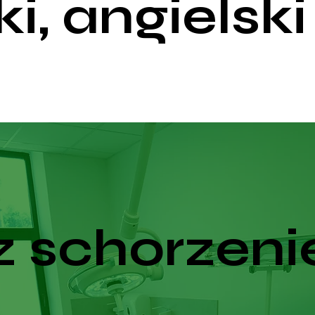
ki, angielski
 schorzeni