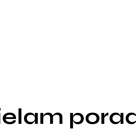
ć naukową w zakresie
ch w prestiżowych
l of Clinical
ndocrinology, Endocrine
czenie zdobywałam
ych ośrodkach
lmie oraz w Adrenal
rymi kontynuuję
adawczych. Prowadzę
nauk klinicznych dla
skiego. Regularnie
erencjach naukowych.
h światowych
ch Zjednoczonych,
ielam porad