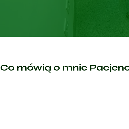
Co mówią o mnie Pacjenc
Sp
Polecam w 100% Pani doktor wszystko szczegółowo wyj
zapytała i przede wszystkim zleciła badania które już
wykonane przy moich objawach. Profesjonalizm w każd