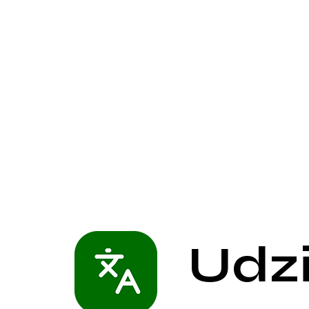
Równolegle z pracą kliniczną prowadzę działalnoś
endokrynologii. Jestem autorką publikacji naukowy
czasopismach endokrynologicznych, m.in. The Journa
Endocrinology & Metabolism, European Journal of E
Practice oraz Endocrine-Related Cancer. Doświad
również podczas staży zagranicznych w prestiżow
klinicznych, m.in. w Karolinska Institutet w Sztokho
Centre Uniwersytetu Technicznego w Dreźnie, z któ
współpracę w ramach prowadzonych projektów b
zajęcia dydaktyczne z zakresu endokrynologii oraz 
polsko- i anglojęzycznych studentów kierunku lekar
uczestniczę w krajowych i międzynarodowych konf
Wyniki swoich prac prezentowałam na największyc
konferencjach endokrynologicznych, m.in. w Stana
Japonii, Korei Południowej i Australii.
Udz