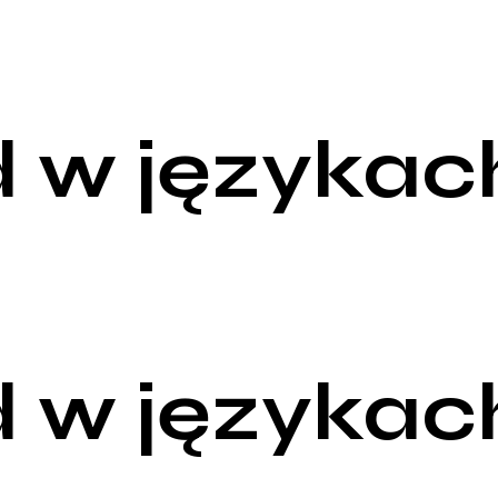
 w językac
 w językac