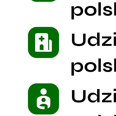
pols
Udz
pols
Udz