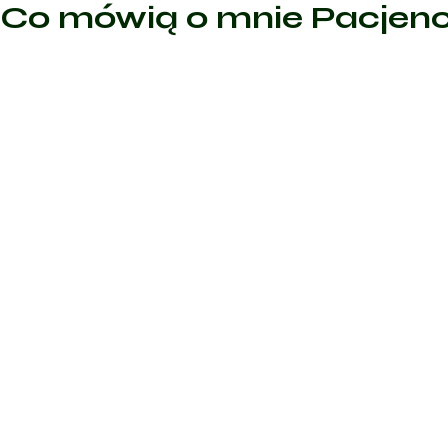
Co mówią o mnie Pacjenc
Sp
Polecam w 100% Pani doktor wszystko szczegółowo wyj
zapytała i przede wszystkim zleciła badania które już
wykonane przy moich objawach. Profesjonalizm w każd