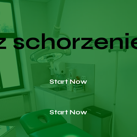
 schorzeni
Start Now
Start Now