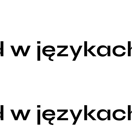
 w językac
 w językac