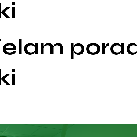
ki
ielam porad
ki