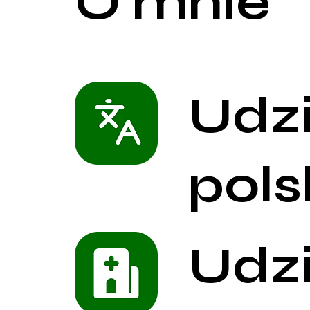
O mnie
Udz
pols
Udz