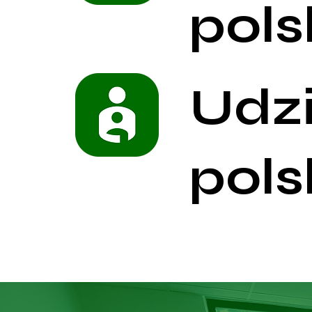
pols
Udz
pols