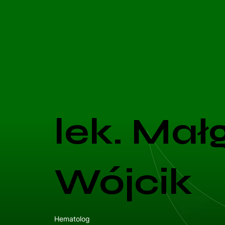
lek. Mał
Wójcik
Hematolog