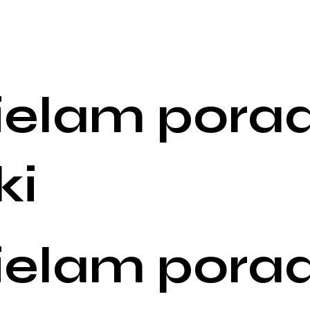
ielam porad
ki
ielam porad