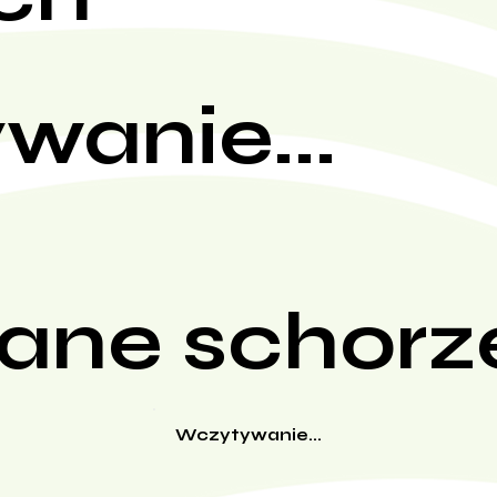
wanie...
ane schorz
Wczytywanie...