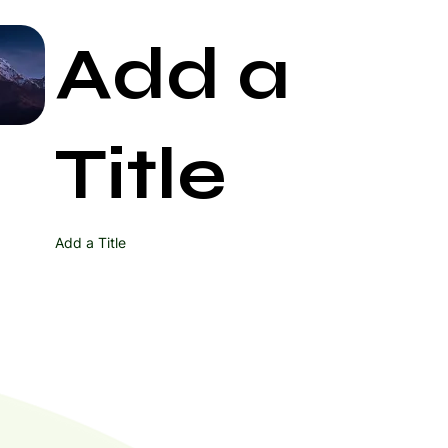
Add a
Start Now
Title
Add a Title