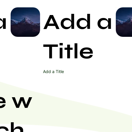
a
Add a
Start Now
Title
Add a Title
e w
ch