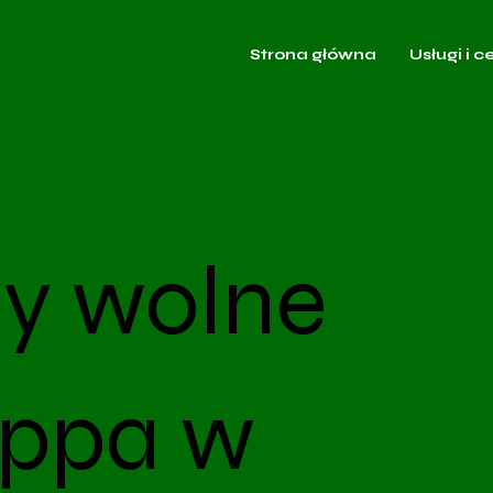
Strona główna
Usługi i c
y wolne
appa w