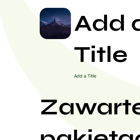
Add 
Title
Add a Title
Zawart
pakieta