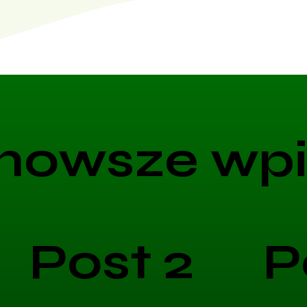
nowsze wpi
Post 2
P