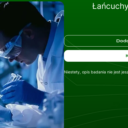
Łańcuchy
Doda
Niestety, opis badania nie jest je