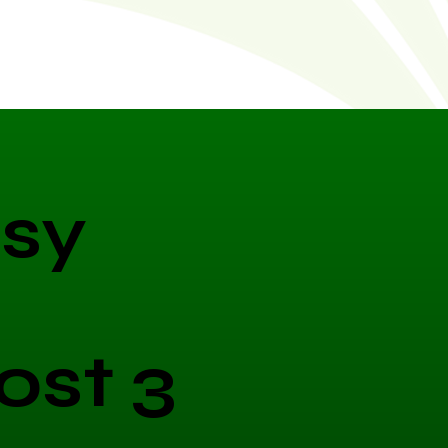
sy
ost 3