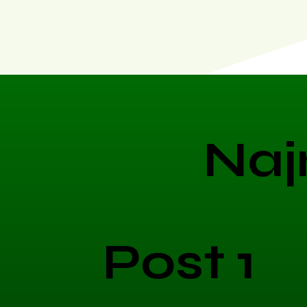
Naj
Post 1