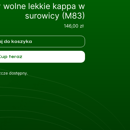
 wolne lekkie kappa w
surowicy (M83)
Cena
146,00 zł
j do koszyka
Kup teraz
szcze dostępny.