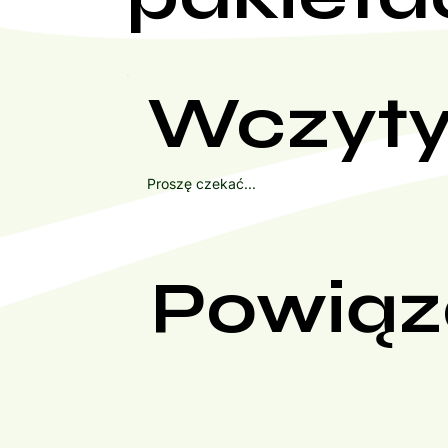
Wczyty
Proszę czekać...
Powiąz