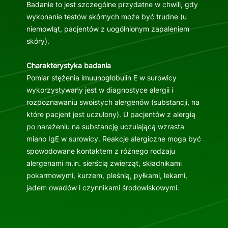
Badanie to jest szczególne przydatne w chwili, gdy
wykonanie testów skórnych może być trudne (u
niemowląt, pacjentów z uogólnionym zapaleniem
skóry).
Charakterystyka badania
Pomiar stężenia imuunoglobulin E w surowicy
wykorzystywany jest w diagnostyce alergii i
rozpoznawaniu swoistych alergenów (substancji, na
które pacjent jest uczulony). U pacjentów z alergią
po narażeniu na substancję uczulającą wzrasta
miano IgE w surowicy. Reakcje alergiczne moga być
spowodowane kontaktem z różnego rodzaju
alergenami m.in. sierścią zwierząt, składnikami
pokarmowymi, kurzem, pleśnią, pyłkami, lekami,
jadem owadów i czynnikami środowiskowymi.