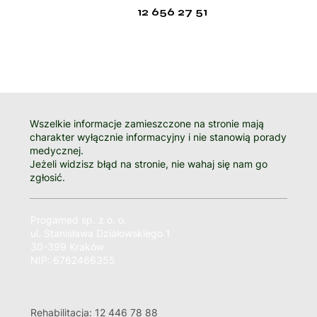
12 656 27 51
Wszelkie informacje zamieszczone na stronie mają
charakter wyłącznie informacyjny i nie stanowią porady
medycznej.
Jeżeli widzisz błąd na stronie, nie wahaj się nam go
zgłosić.
Progamed sp. z o. o.
ul. Stanisława Działowskiego 1
30-399 Kraków
NIP: 6762466355
Rehabilitacja: 12 446 78 88