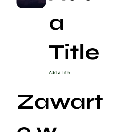
a
Title
Add a Title
Zawart
e w