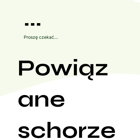
...
Proszę czekać...
Powiąz
ane
schorze