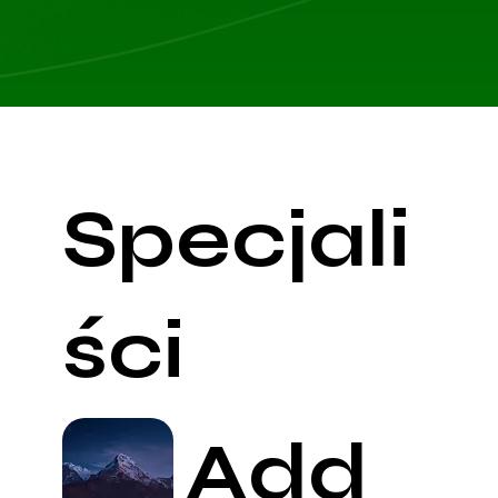
Specjali
ści
Add