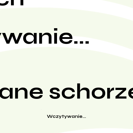
wanie...
ane schorz
Wczytywanie...