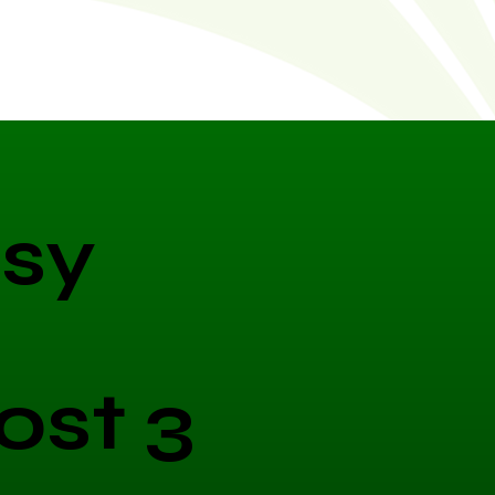
sy
ost 3