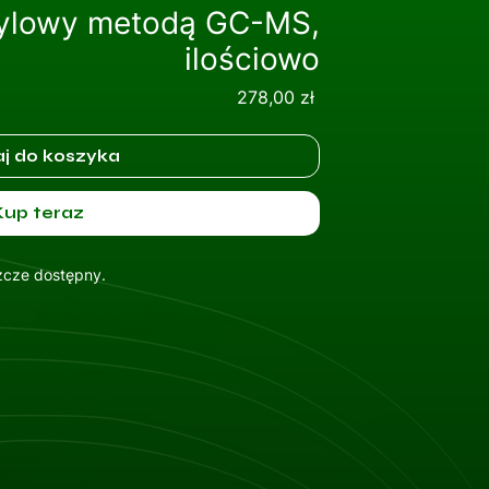
tylowy metodą GC-MS,
ilościowo
Cena
278,00 zł
j do koszyka
Kup teraz
szcze dostępny.