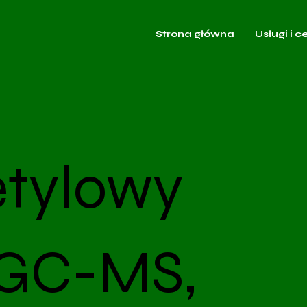
Strona główna
Usługi i c
etylowy
GC-MS,