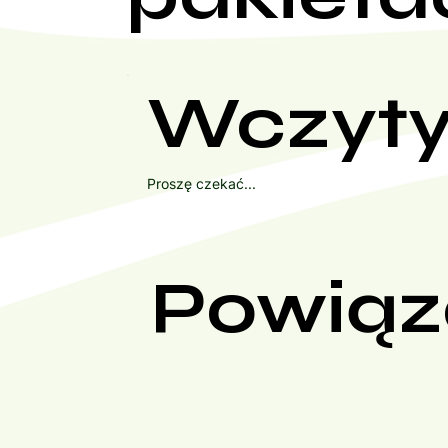
Wczyty
Proszę czekać...
Powiąz