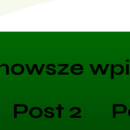
nowsze wpi
Post 2
P