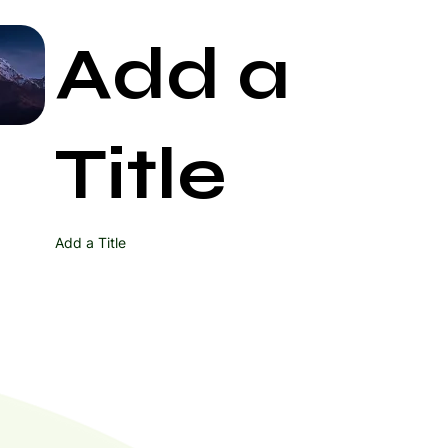
Add a
Start Now
Title
Add a Title