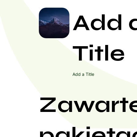
Add 
Title
Add a Title
Zawart
pakieta