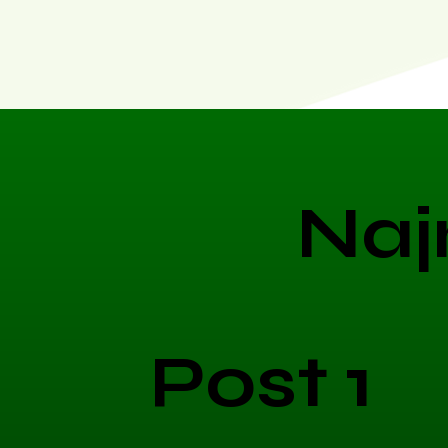
Naj
Post 1