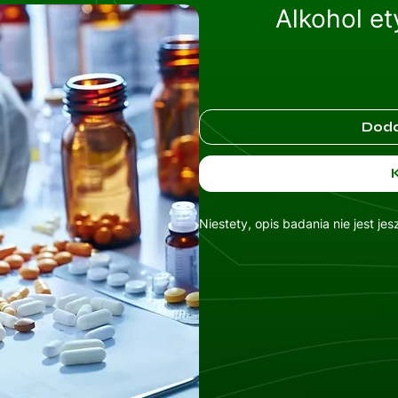
Alkohol e
Doda
Niestety, opis badania nie jest je