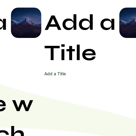
a
Add a
Start Now
Title
Add a Title
e w
ch