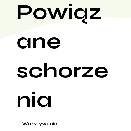
Powiąz
ane
schorze
nia
Wczytywanie...