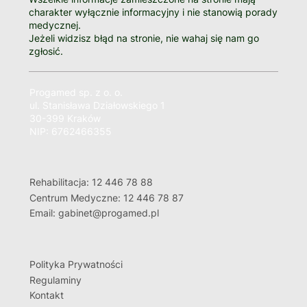
charakter wyłącznie informacyjny i nie stanowią porady
medycznej.
Jeżeli widzisz błąd na stronie, nie wahaj się nam go
zgłosić.
Progamed sp. z o. o.
ul. Stanisława Działowskiego 1
30-399 Kraków
NIP: 6762466355
Rehabilitacja: 12 446 78 88
Centrum Medyczne: 12 446 78 87
Email: gabinet@progamed.pl
Polityka Prywatności
Regulaminy
Kontakt