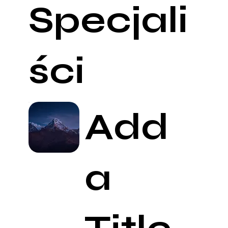
Specjali
ści
Add
a