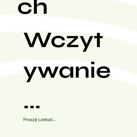
ch
Wczyt
ywanie
...
Proszę czekać...