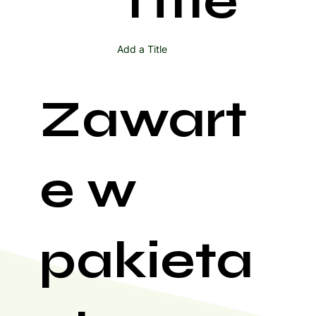
Title
Add a Title
Zawart
e w
pakieta