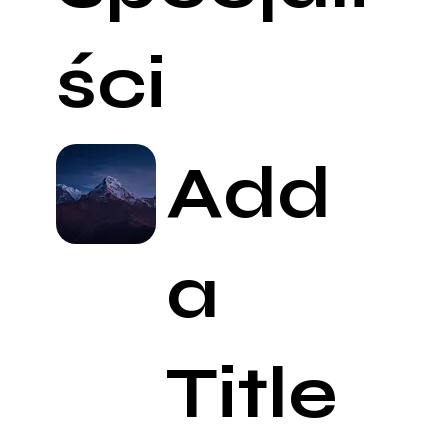
ści
Add
a
Title