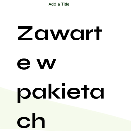
Add a Title
Zawart
e w
pakieta
ch