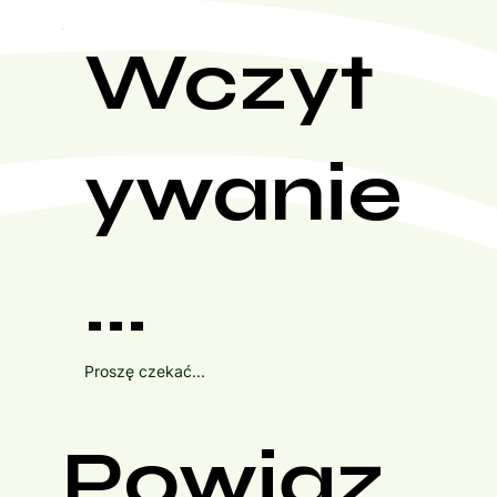
Wczyt
ywanie
...
Proszę czekać...
Powiąz