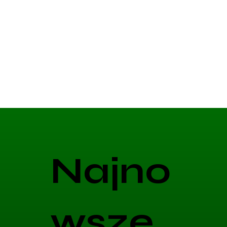
Najno
wsze