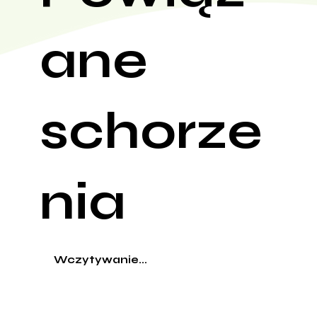
ane
schorze
nia
Wczytywanie...