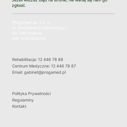
zgłosić.
Progamed sp. z o. o.
ul. Stanisława Działowskiego 1
30-399 Kraków
NIP: 6762466355
Rehabilitacja: 12 446 78 88
Centrum Medyczne: 12 446 78 87
Email: gabinet@progamed.pl
Polityka Prywatności
Regulaminy
Kontakt