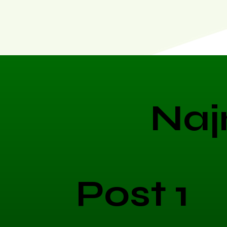
Naj
Post 1