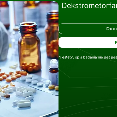
Dekstrometorfa
Doda
Niestety, opis badania nie jest je