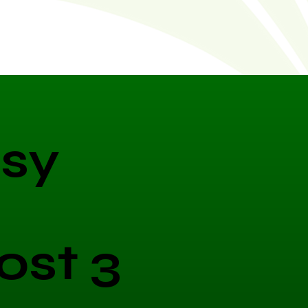
sy
ost 3