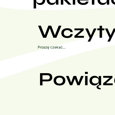
Wczyty
Proszę czekać...
Powiąz