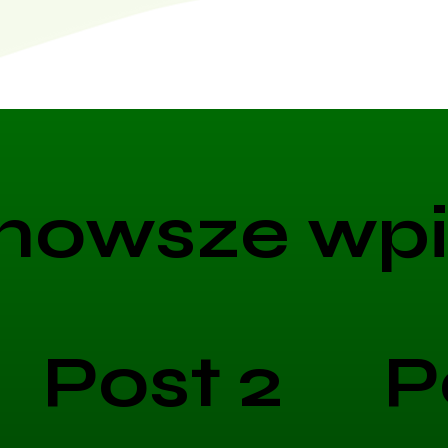
nowsze wpi
Post 2
P