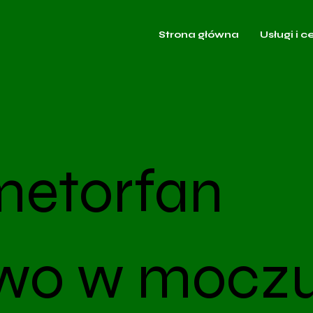
Strona główna
Usługi i c
metorfan
owo w mocz