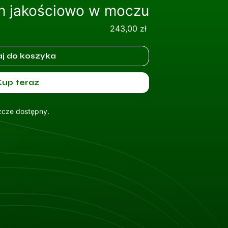
n jakościowo w moczu
Cena
243,00 zł
j do koszyka
Kup teraz
szcze dostępny.