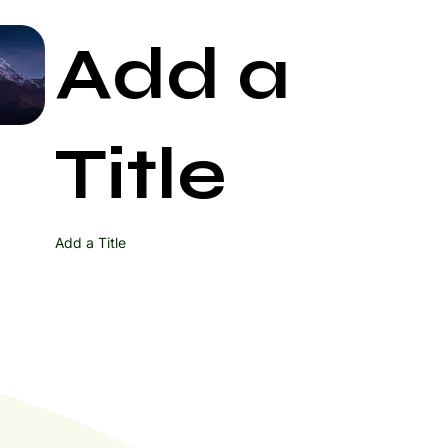
Add a
Start Now
Title
Add a Title