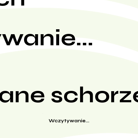
wanie...
ane schorz
Wczytywanie...