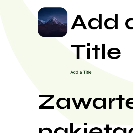
Add 
Title
Add a Title
Zawart
pakieta