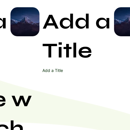
a
Add a
Start Now
Title
Add a Title
e w
ch