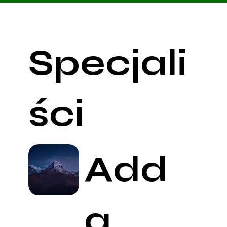
Specjali
ści
Add
a