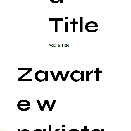
Title
Add a Title
Zawart
e w