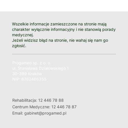
Wszelkie informacje zamieszczone na stronie mają
charakter wyłącznie informacyjny i nie stanowią porady
medycznej.
Jeżeli widzisz błąd na stronie, nie wahaj się nam go
zgłosić.
Progamed sp. z o. o.
ul. Stanisława Działowskiego 1
30-399 Kraków
NIP: 6762466355
Rehabilitacja: 12 446 78 88
Centrum Medyczne: 12 446 78 87
Email: gabinet@progamed.pl