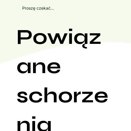
Proszę czekać...
Powiąz
ane
schorze
nia