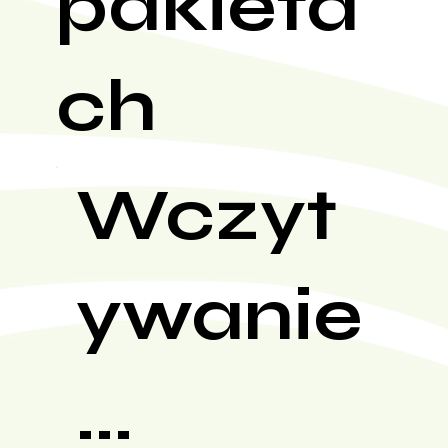
pakieta
ch
Wczyt
ywanie
...