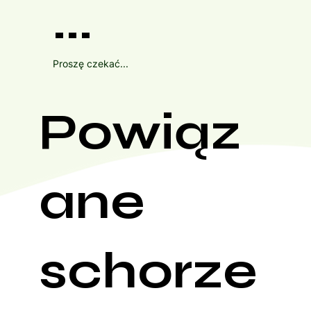
...
Proszę czekać...
Powiąz
ane
schorze