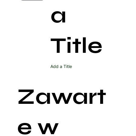
a
Title
Add a Title
Zawart
e w