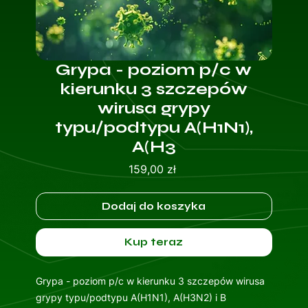
Grypa - poziom p/c w
kierunku 3 szczepów
wirusa grypy
typu/podtypu A(H1N1),
A(H3
Cena
159,00 zł
Dodaj do koszyka
Kup teraz
Grypa - poziom p/c w kierunku 3 szczepów wirusa
grypy typu/podtypu A(H1N1), A(H3N2) i B