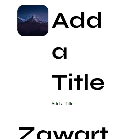
Add
a
Title
Add a Title
Zawart