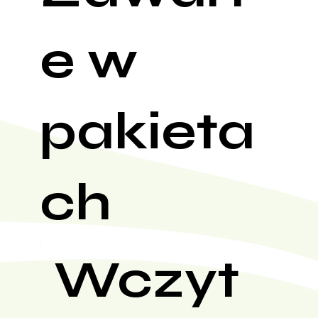
e w
pakieta
ch
Wczyt