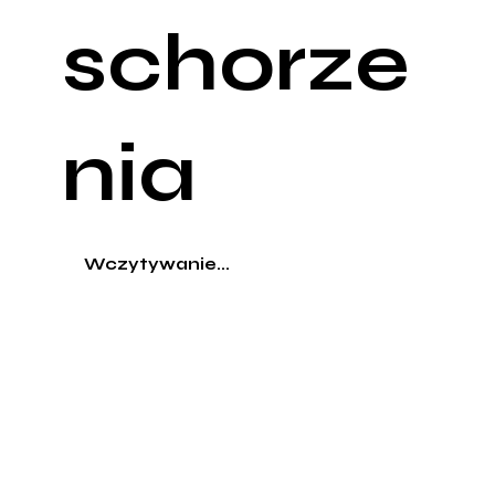
schorze
nia
Wczytywanie...