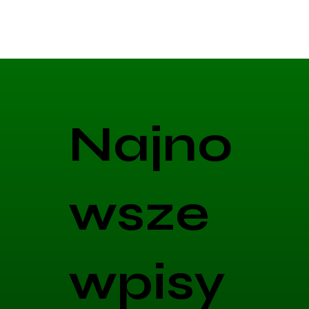
Najno
wsze
wpisy