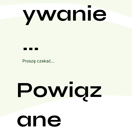
ywanie
...
Proszę czekać...
Powiąz
ane