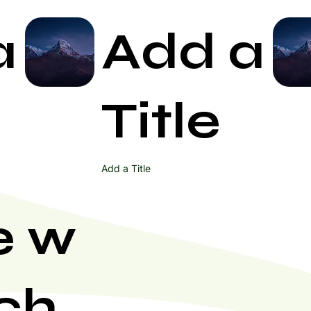
a
Add a
Start Now
Title
Add a Title
e w
ch