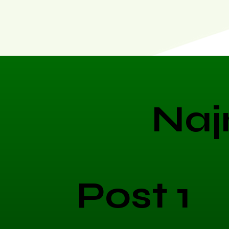
Naj
Post 1