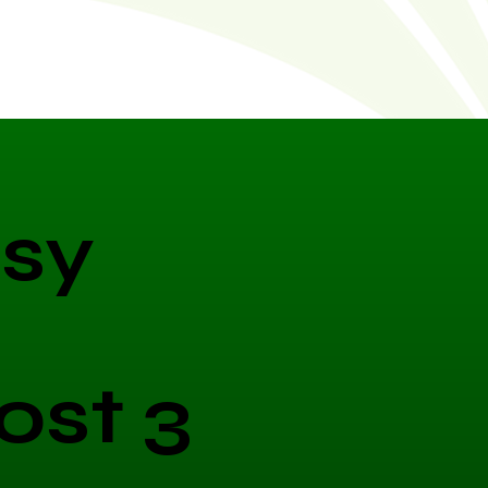
sy
ost 3