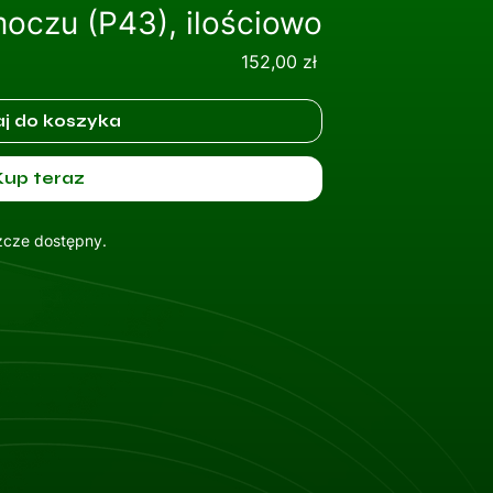
oczu (P43), ilościowo
Cena
152,00 zł
j do koszyka
Kup teraz
szcze dostępny.