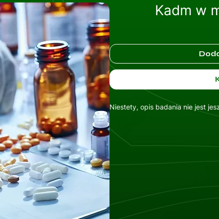
Kadm w m
Doda
Niestety, opis badania nie jest je