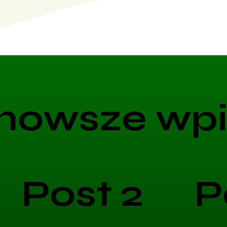
nowsze wpi
Post 2
P