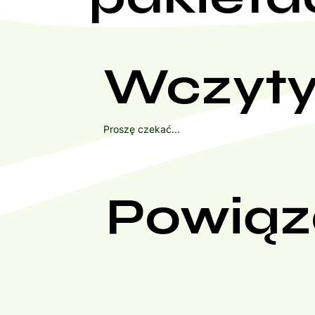
Wczyty
Proszę czekać...
Powiąz