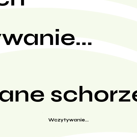
wanie...
ane schorz
Wczytywanie...