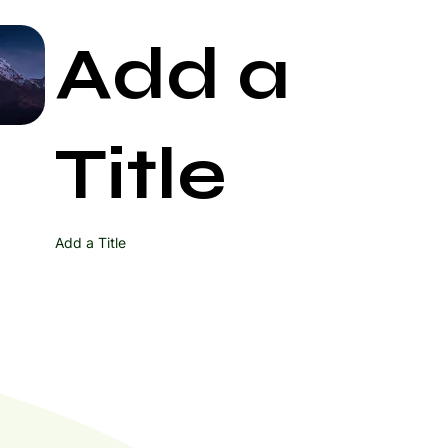
Add a
Start Now
Title
Add a Title