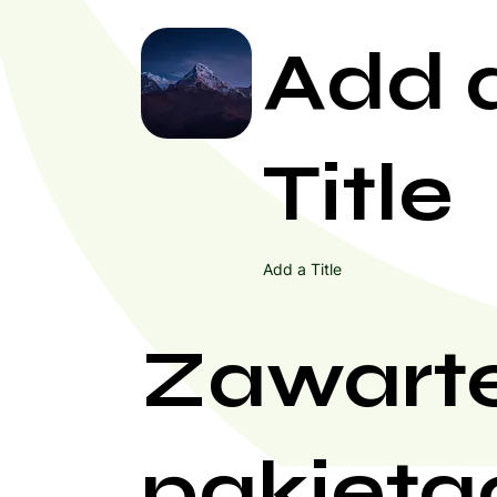
Add 
Title
Add a Title
Zawart
pakieta