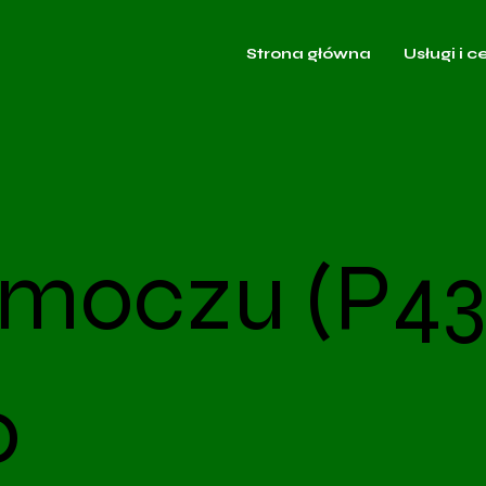
Strona główna
Usługi i c
moczu (P43)
o