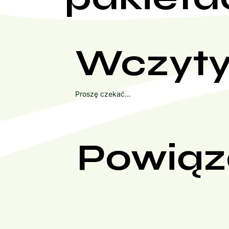
Wczyty
Proszę czekać...
Powiąz