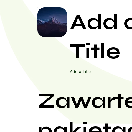
Add 
Title
Add a Title
Zawart
pakieta