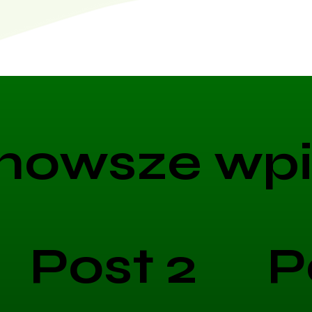
nowsze wpi
Post 2
P