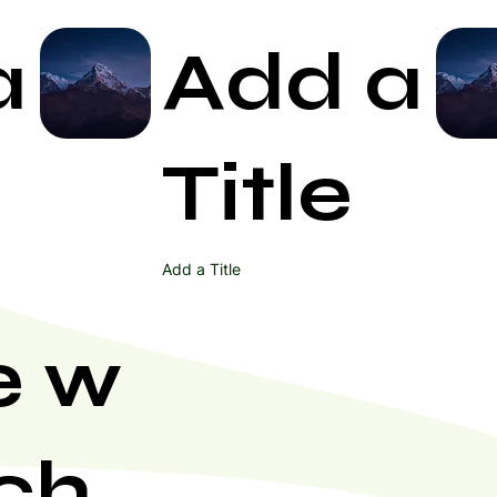
a
Add a
Start Now
Title
Add a Title
e w
ch