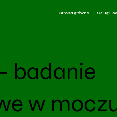
Strona główna
Usługi i c
- badanie
owe w mocz