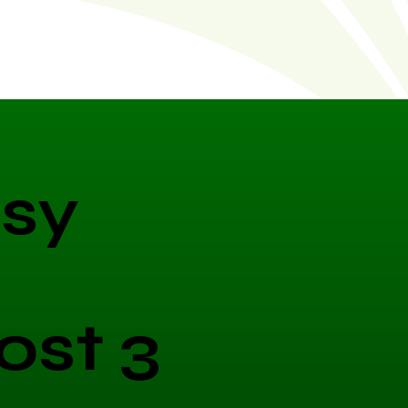
sy
ost 3