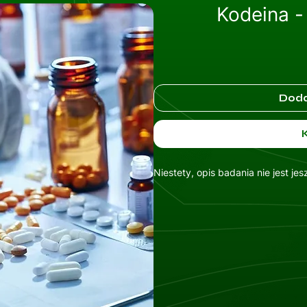
Kodeina -
Doda
Niestety, opis badania nie jest je