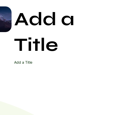
Add a
Start Now
Title
Add a Title