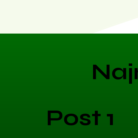
Naj
Post 1