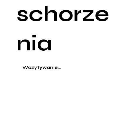
schorze
nia
Wczytywanie...