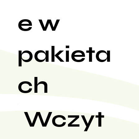
e w
pakieta
ch
Wczyt