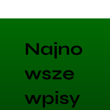
Najno
wsze
wpisy