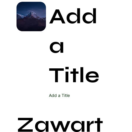
Add
a
Title
Add a Title
Zawart