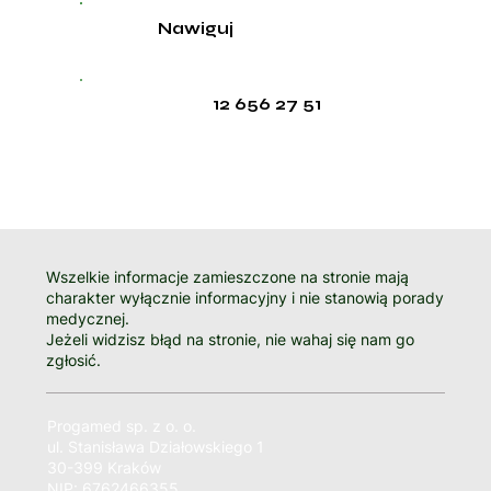
Nawiguj
12 656 27 51
Wszelkie informacje zamieszczone na stronie mają
charakter wyłącznie informacyjny i nie stanowią porady
medycznej.
Jeżeli widzisz błąd na stronie, nie wahaj się nam go
zgłosić.
Progamed sp. z o. o.
ul. Stanisława Działowskiego 1
30-399 Kraków
NIP: 6762466355