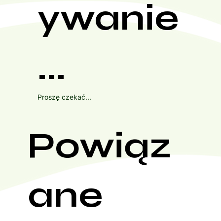
ywanie
...
Proszę czekać...
Powiąz
ane