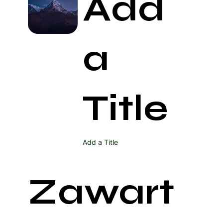
Add
a
Title
Add a Title
Zawart