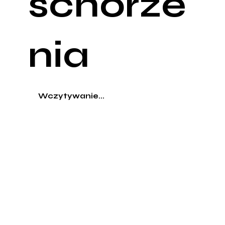
schorze
nia
Wczytywanie...