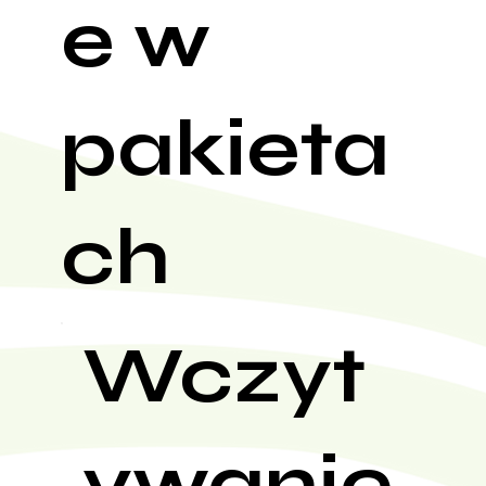
e w
pakieta
ch
Wczyt
ywanie