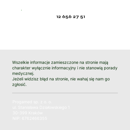
12 656 27 51
Wszelkie informacje zamieszczone na stronie mają
charakter wyłącznie informacyjny i nie stanowią porady
medycznej.
Jeżeli widzisz błąd na stronie, nie wahaj się nam go
zgłosić.
Progamed sp. z o. o.
ul. Stanisława Działowskiego 1
30-399 Kraków
NIP: 6762466355