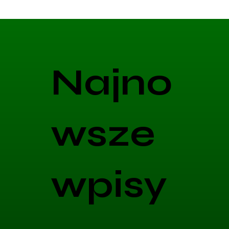
Najno
wsze
wpisy