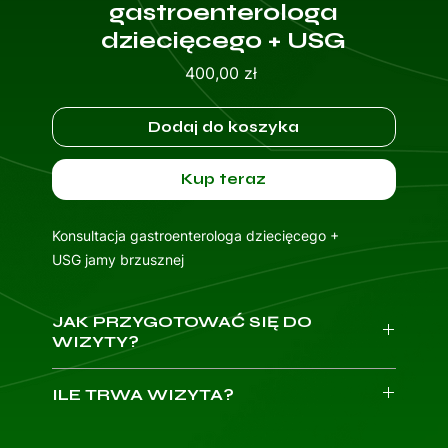
gastroenterologa
dziecięcego + USG
Cena
400,00 zł
Dodaj do koszyka
Kup teraz
Konsultacja gastroenterologa dziecięcego +
USG jamy brzusznej
JAK PRZYGOTOWAĆ SIĘ DO
WIZYTY?
Weź ze sobą dowód osobisty.
ILE TRWA WIZYTA?
Przygotuj dokumentację medyczną dziecka:
wyniki badań, karty informacyjne z poprzednich
Przewidziany czas trwania wizyty to
30 minut.
wizyt, książeczkę zdrowia dziecka, listę