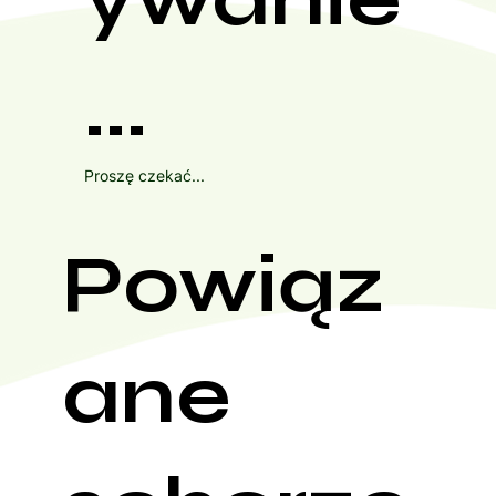
...
Proszę czekać...
Powiąz
ane