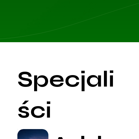
przyjmowanych leków, historię chorób w rodzinie
oraz ewentualną listę leków, których nie
może przyjmować.
Na pierwszą wizytę przyjedź 10 minut wcześniej,
aby wypełnić wymaganą dokumentację.
Specjali
ści