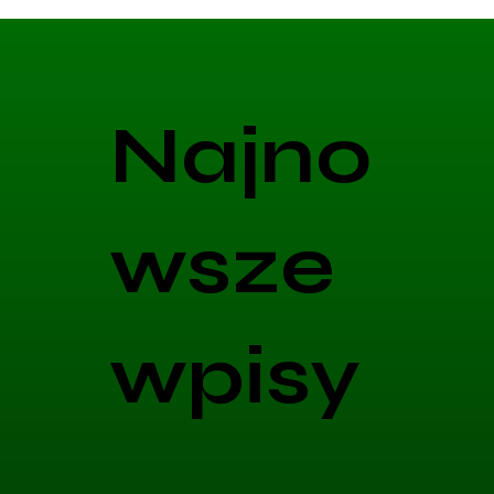
Najno
wsze
wpisy