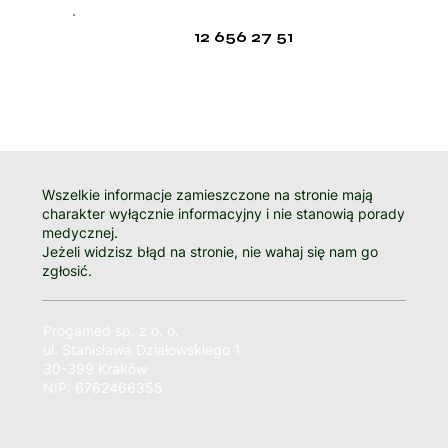
12 656 27 51
Wszelkie informacje zamieszczone na stronie mają
charakter wyłącznie informacyjny i nie stanowią porady
medycznej.
Jeżeli widzisz błąd na stronie, nie wahaj się nam go
zgłosić.
Progamed sp. z o. o.
ul. Stanisława Działowskiego 1
30-399 Kraków
NIP: 6762466355