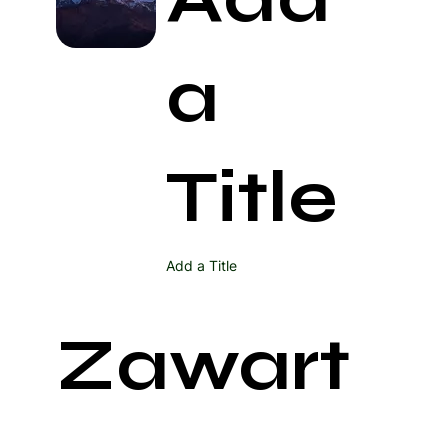
a
Title
Add a Title
Zawart