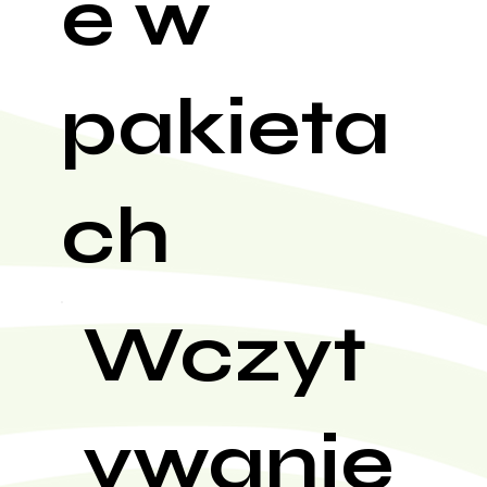
e w
pakieta
ch
Wczyt
ywanie