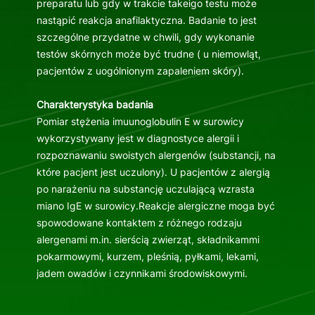
preparatu lub gdy w trakcie takeigo testu może
nastąpić reakcja anafilaktyczna. Badanie to jest
szczególne przydatne w chwili, gdy wykonanie
testów skórnych może być trudne ( u niemowląt,
pacjentów z uogólnionym zapaleniem skóry).
Charakterystyka badania
Pomiar stężenia imuunoglobulin E w surowicy
wykorzystywany jest w diagnostyce alergii i
rozpoznawaniu swoistych alergenów (substancji, na
które pacjent jest uczulony). U pacjentów z alergią
po narażeniu na substancję uczulającą wzrasta
miano IgE w surowicy.Reakcje alergiczne moga być
spowodowane kontaktem z różnego rodzaju
alergenami m.in. sierścią zwierząt, składnikammi
pokarmowymi, kurzem, pleśnią, pyłkami, lekami,
jadem owadów i czynnikami środowiskowymi.