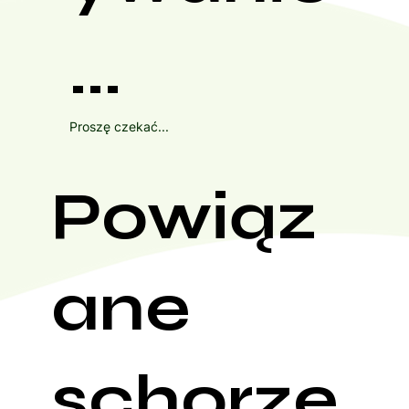
...
Proszę czekać...
Powiąz
ane
schorze