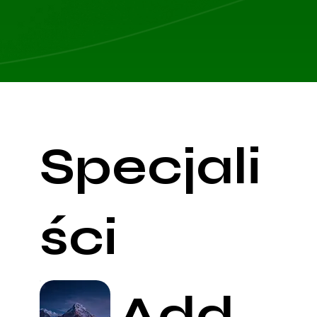
Specjali
ści
Add