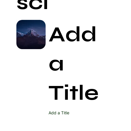
ści
Add
a
Title
Add a Title