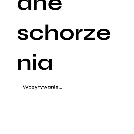
ane
schorze
nia
Wczytywanie...