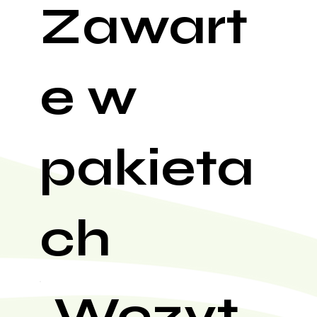
Zawart
e w
pakieta
ch
Wczyt