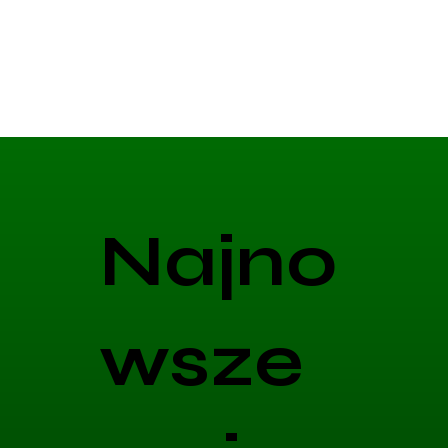
Najno
wsze