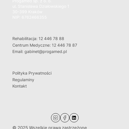
Progamed sp. z o. o.
ul. Stanisława Działowskiego 1
30-399 Kraków
NIP: 6762466355
Rehabilitacja: 12 446 78 88
Centrum Medyczne: 12 446 78 87
Email: gabinet@progamed.pl
Polityka Prywatności
Regulaminy
Kontakt
© 2025 Wszelkie prawa zastrzeżone