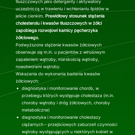
tłuszczowych jako detergenty i aktywatory
uczestniczą w trawieniu i wchłanianiu lipidów w
jelicie cienkim.
Prawidłowy stosunek stężenia
cholesterolu i kwasów tłuszczowych w żółci
zapobiega rozwojowi kamicy pęcherzyka
żółciowego.
Podwyższone stężenie kwasów żółciowych
obserwuje się m.in. u pacjentów z wirusowym
zapaleniem wątroby, marskością wątroby,
nowotworami wątroby.
Wskazania do wykonania badania kwasów
żółciowych:
diagnostyka i monitorowanie chorób, w
przebiegu których występuje cholestaza (m.in.
choroby wątroby i dróg żółciowych, choroby
metaboliczne)
diagnostyka i monitorowanie cholestazy
ciężarnych – przejściowych zaburzeń czynności
wątroby występujących u niektórych kobiet w