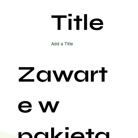
Title
Add a Title
Zawart
e w
pakieta