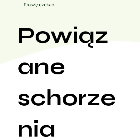
Proszę czekać...
Powiąz
ane
schorze
nia