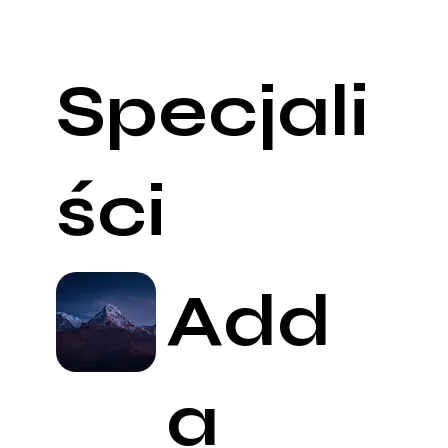
Specjali
ści
Add
a