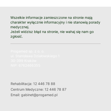
Wszelkie informacje zamieszczone na stronie mają
charakter wyłącznie informacyjny i nie stanowią porady
medycznej.
Jeżeli widzisz błąd na stronie, nie wahaj się nam go
zgłosić.
Progamed sp. z o. o.
ul. Stanisława Działowskiego 1
30-399 Kraków
NIP: 6762466355
Rehabilitacja: 12 446 78 88
Centrum Medyczne: 12 446 78 87
Email: gabinet@progamed.pl