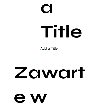
a
Title
Add a Title
Zawart
e w