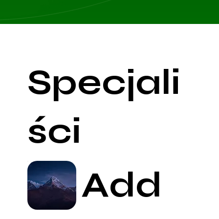
Specjali
ści
Add