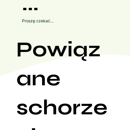
...
Proszę czekać...
Powiąz
ane
schorze