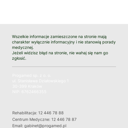
Wszelkie informacje zamieszczone na stronie mają
charakter wyłącznie informacyjny i nie stanowią porady
medycznej.
Jeżeli widzisz błąd na stronie, nie wahaj się nam go
zgłosić.
Progamed sp. z o. o.
ul. Stanisława Działowskiego 1
30-399 Kraków
NIP: 6762466355
Rehabilitacja: 12 446 78 88
Centrum Medyczne: 12 446 78 87
Email: gabinet@progamed.pl