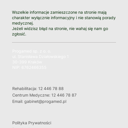
Wszelkie informacje zamieszczone na stronie mają
charakter wyłącznie informacyjny i nie stanowią porady
medycznej.
Jeżeli widzisz błąd na stronie, nie wahaj się nam go
zgłosić.
Progamed sp. z o. o.
ul. Stanisława Działowskiego 1
30-399 Kraków
NIP: 6762466355
Rehabilitacja: 12 446 78 88
Centrum Medyczne: 12 446 78 87
Email: gabinet@progamed.pl
Polityka Prywatności