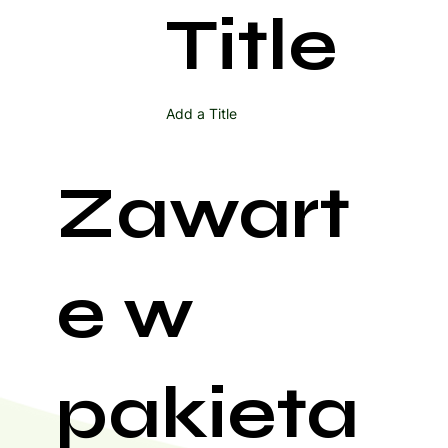
Title
Add a Title
Zawart
e w
pakieta