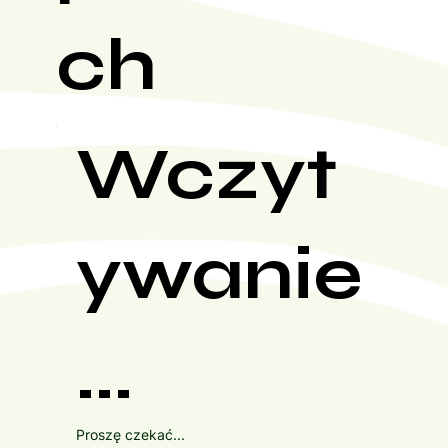
ch
Wczyt
ywanie
...
Proszę czekać...