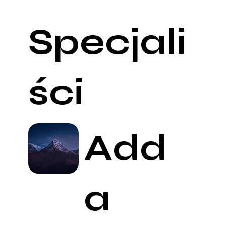
Specjali
ści
Add
a