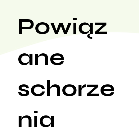
Powiąz
ane
schorze
nia