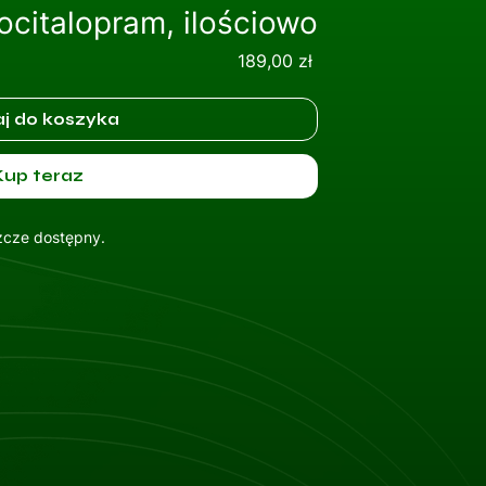
citalopram, ilościowo
Cena
189,00 zł
j do koszyka
Kup teraz
szcze dostępny.