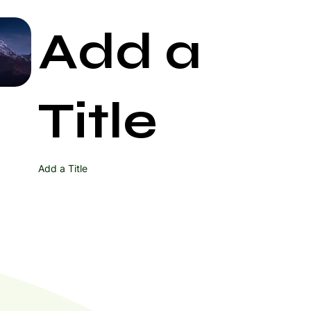
Add a
Start Now
Title
Add a Title