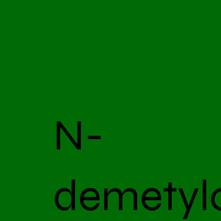
N-
demetyl