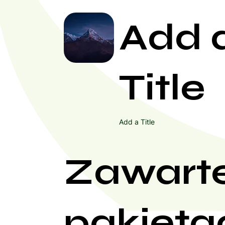
Add 
Title
Add a Title
Zawart
pakieta