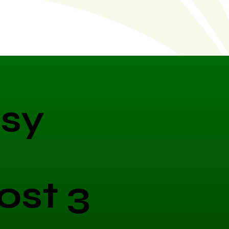
sy
ost 3