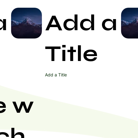
a
Add a
Start Now
Title
Add a Title
e w
ch