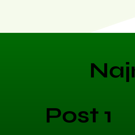
Naj
Post 1