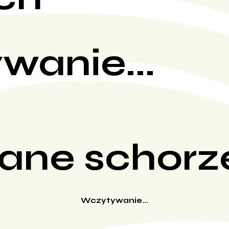
wanie...
ane schorz
Wczytywanie...