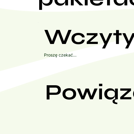
Wczyty
Proszę czekać...
Powiąz