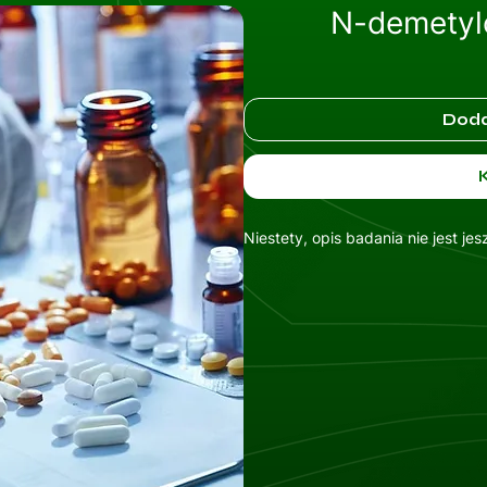
N-demetylo
Doda
Niestety, opis badania nie jest je