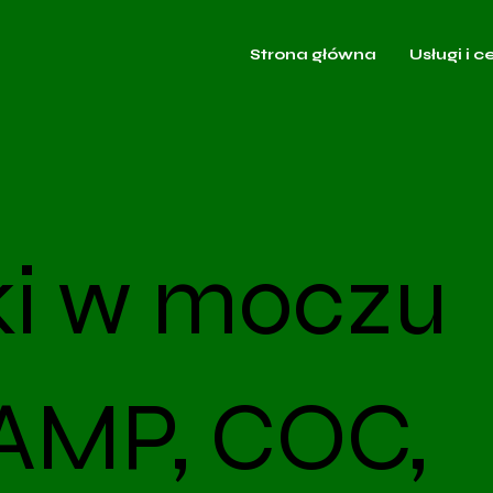
Strona główna
Usługi i c
ki w moczu
(AMP, COC,