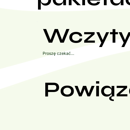
Wczyty
Proszę czekać...
Powiąz