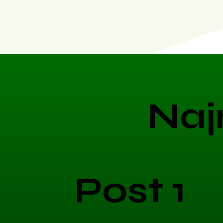
Naj
Post 1