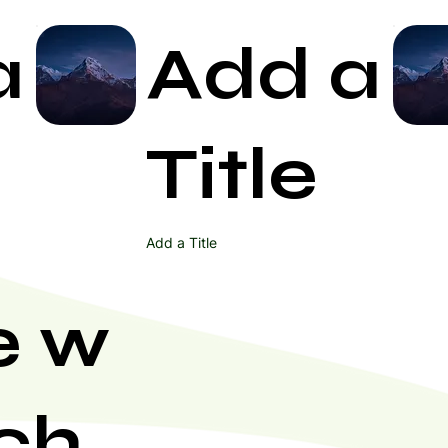
a
Add a
Start Now
Title
Add a Title
e w
ch