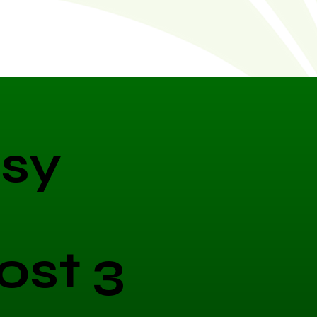
sy
ost 3