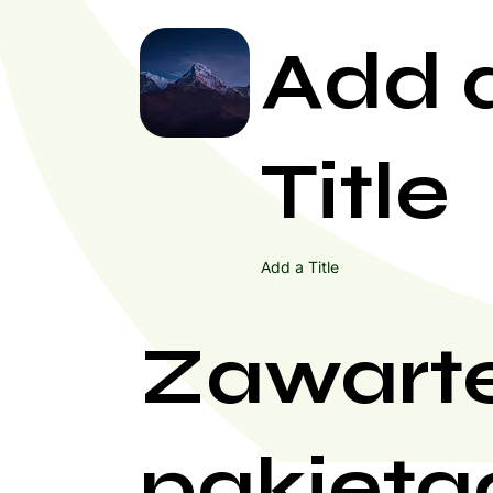
Add 
Title
Add a Title
Zawart
pakieta