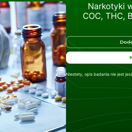
Narkotyki 
COC, THC, B
Doda
Niestety, opis badania nie jest je