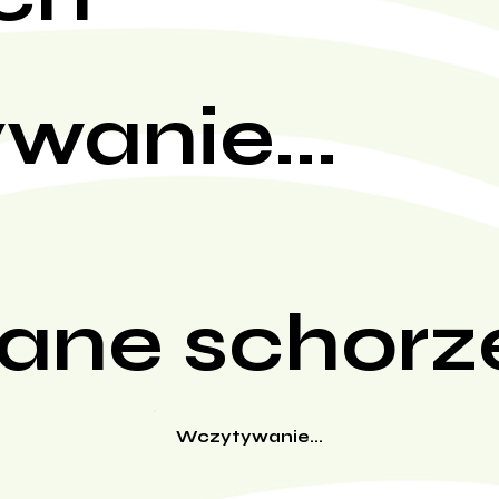
wanie...
ane schorz
Wczytywanie...