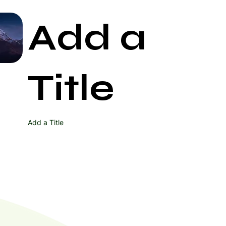
Add a
Start Now
Title
Add a Title