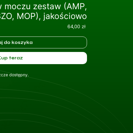
w moczu zestaw (AMP,
ZO, MOP), jakościowo
Cena
64,00 zł
j do koszyka
Kup teraz
szcze dostępny.