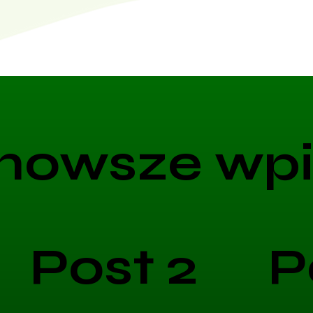
nowsze wpi
Post 2
P