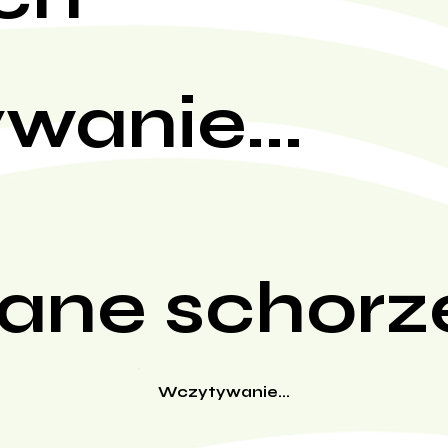
wanie...
ane schorz
Wczytywanie...