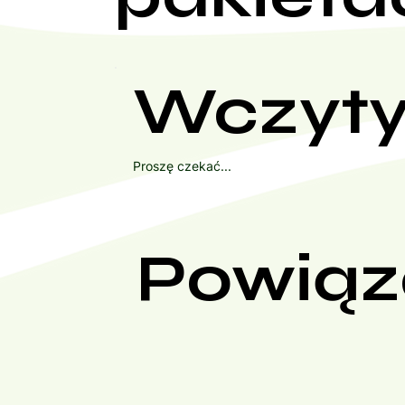
Wczyty
Proszę czekać...
Powiąz