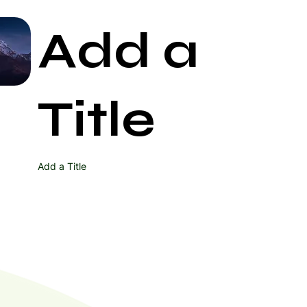
Add a
Start Now
Title
Add a Title