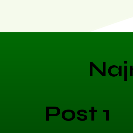
Naj
Post 1