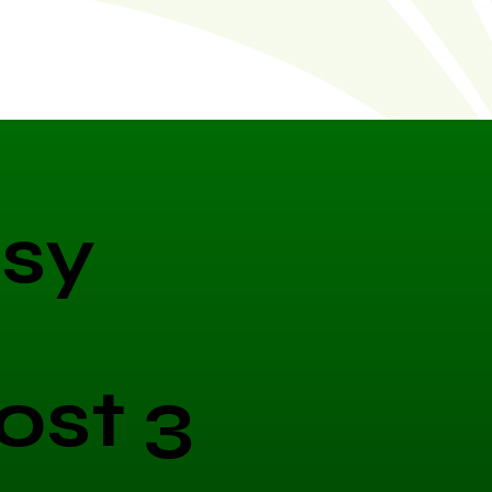
sy
ost 3