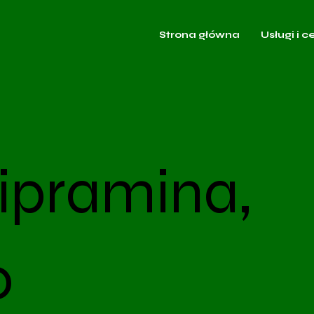
Strona główna
Usługi i c
ipramina,
o