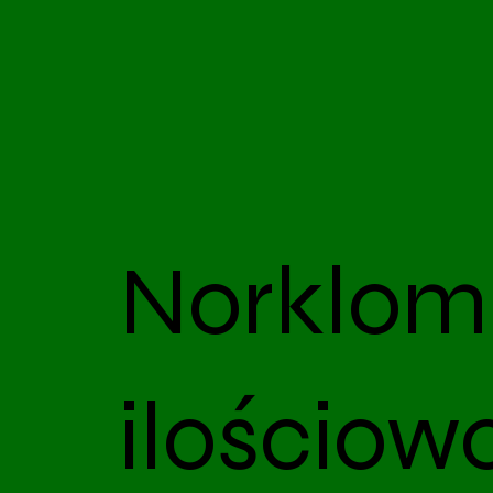
Norklom
ilościow