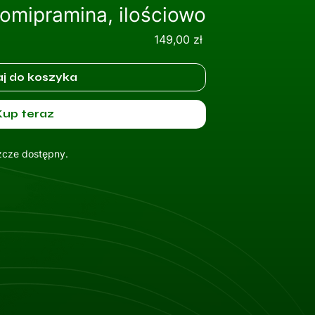
omipramina, ilościowo
Cena
149,00 zł
j do koszyka
Kup teraz
szcze dostępny.