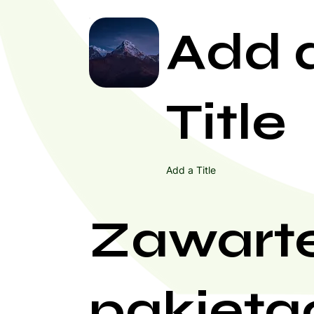
Add 
Title
Add a Title
Zawart
pakieta