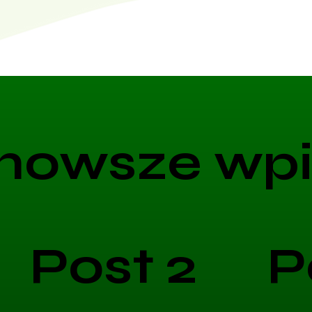
nowsze wpi
Post 2
P