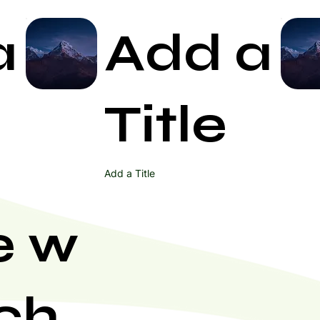
a
Add a
Start Now
Title
Add a Title
e w
ch