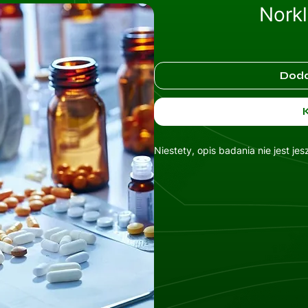
Norkl
Doda
Niestety, opis badania nie jest je