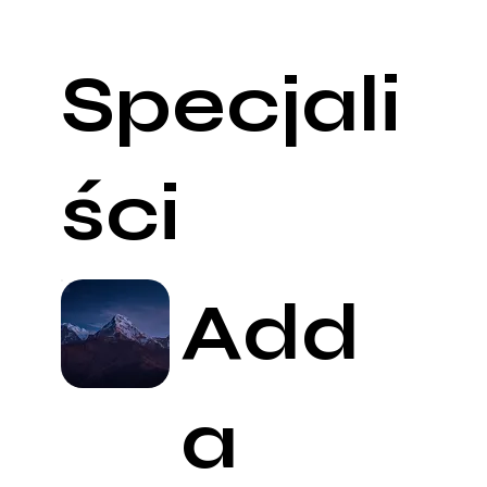
Specjali
ści
Add
a