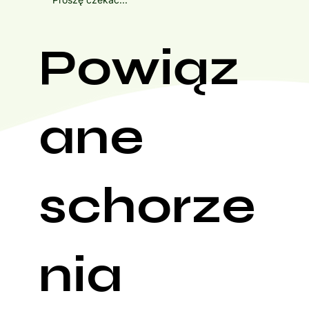
Powiąz
ane
schorze
nia