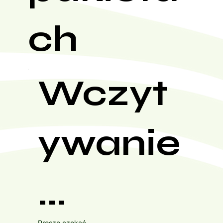
ch
Wczyt
ywanie
...
Proszę czekać...