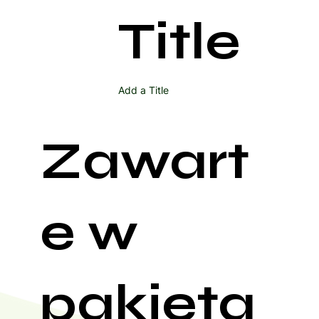
Title
Add a Title
Zawart
e w
pakieta