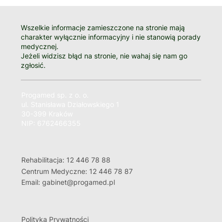
Wszelkie informacje zamieszczone na stronie mają
charakter wyłącznie informacyjny i nie stanowią porady
medycznej.
Jeżeli widzisz błąd na stronie, nie wahaj się nam go
zgłosić.
Progamed sp. z o. o.
ul. Stanisława Działowskiego 1
30-399 Kraków
NIP: 6762466355
Rehabilitacja: 12 446 78 88
Centrum Medyczne: 12 446 78 87
Email: gabinet@progamed.pl
Polityka Prywatności