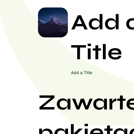
Add 
Title
Add a Title
Zawart
pakieta