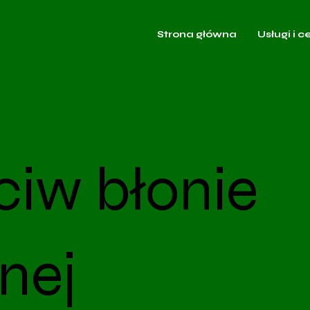
Strona główna
Usługi i c
ciw błonie
nej