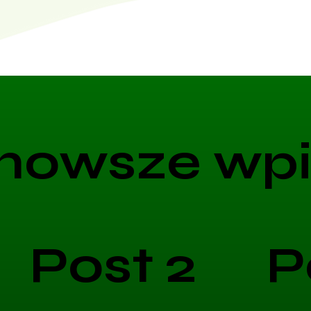
nowsze wpi
Post 2
P