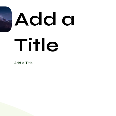
Add a
Start Now
Title
Add a Title