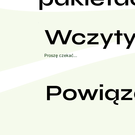
Wczyty
Proszę czekać...
Powiąz