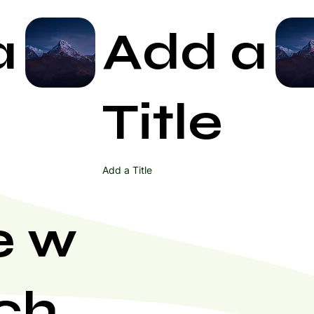
a
Add a
Start Now
Title
Add a Title
e w
ch