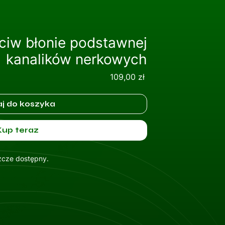
ciw błonie podstawnej
kanalików nerkowych
Cena
109,00 zł
j do koszyka
Kup teraz
szcze dostępny.