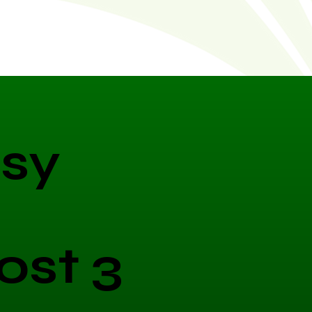
sy
ost 3