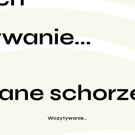
wanie...
ane schorz
Wczytywanie...