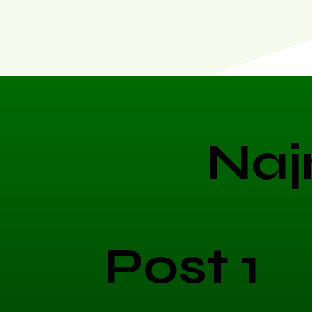
Naj
Post 1