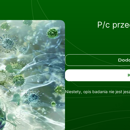
P/c prze
Doda
Niestety, opis badania nie jest je