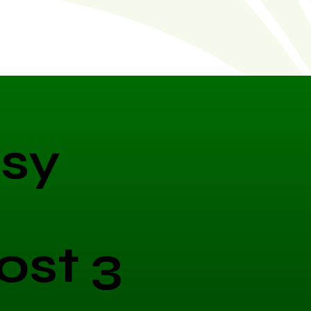
sy
ost 3