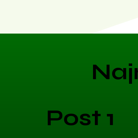
Naj
Post 1