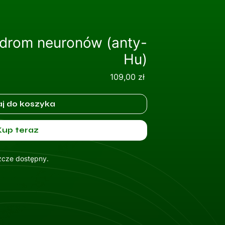
ądrom neuronów (anty-
Hu)
Cena
109,00 zł
j do koszyka
Kup teraz
szcze dostępny.