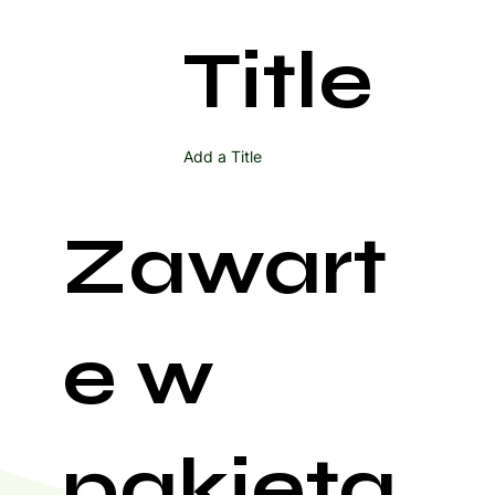
Title
Add a Title
Zawart
e w
pakieta