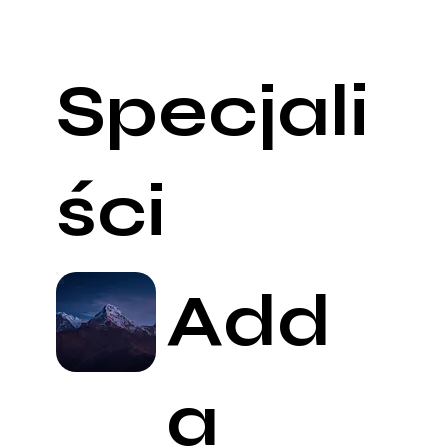
Specjali
ści
Add
a