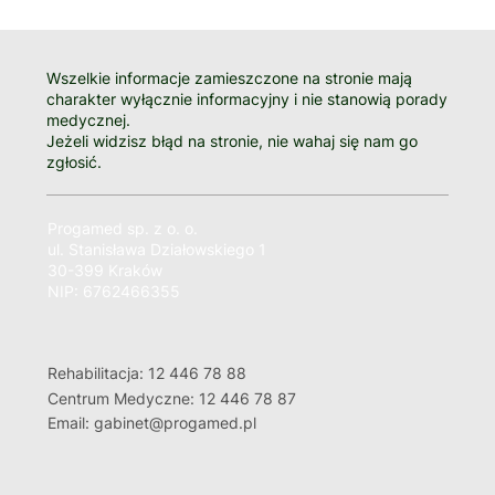
Wszelkie informacje zamieszczone na stronie mają
charakter wyłącznie informacyjny i nie stanowią porady
medycznej.
Jeżeli widzisz błąd na stronie, nie wahaj się nam go
zgłosić.
Progamed sp. z o. o.
ul. Stanisława Działowskiego 1
30-399 Kraków
NIP: 6762466355
Rehabilitacja: 12 446 78 88
Centrum Medyczne: 12 446 78 87
Email: gabinet@progamed.pl