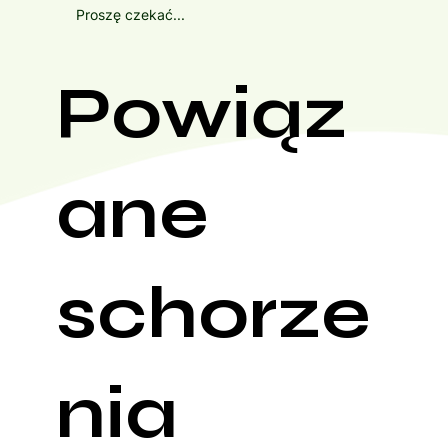
Proszę czekać...
Powiąz
ane
schorze
nia