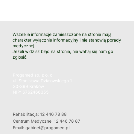
Wszelkie informacje zamieszczone na stronie mają
charakter wyłącznie informacyjny i nie stanowią porady
medycznej.
Jeżeli widzisz błąd na stronie, nie wahaj się nam go
zgłosić.
Progamed sp. z o. o.
ul. Stanisława Działowskiego 1
30-399 Kraków
NIP: 6762466355
Rehabilitacja: 12 446 78 88
Centrum Medyczne: 12 446 78 87
Email: gabinet@progamed.pl