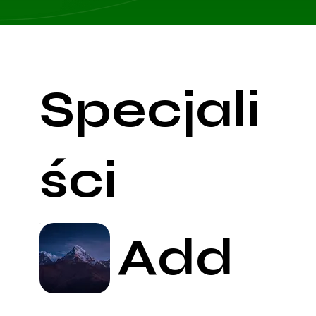
Specjali
ści
Add