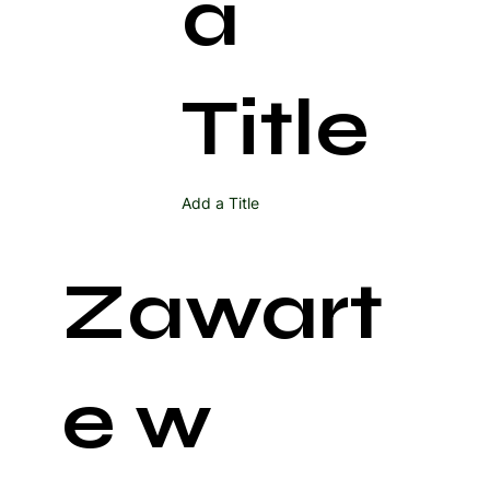
a
Title
Add a Title
Zawart
e w