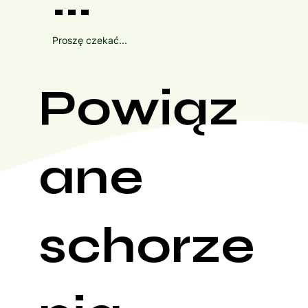
Proszę czekać...
Powiąz
ane
schorze