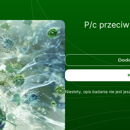
P/c przeciw
Doda
Niestety, opis badania nie jest je