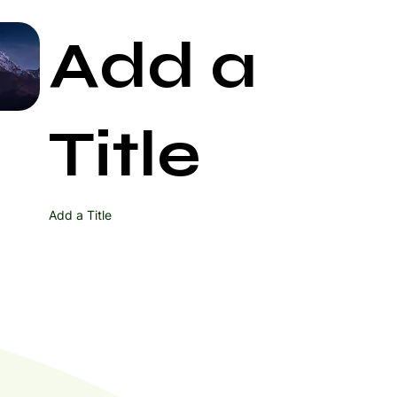
Add a
Start Now
Title
Add a Title