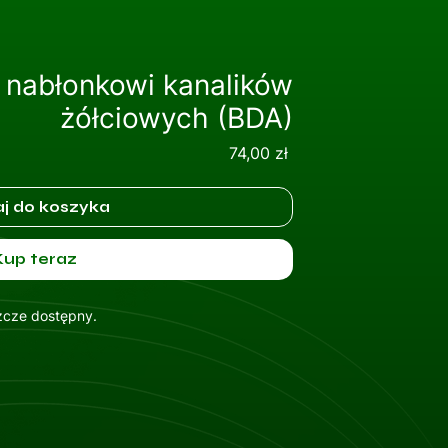
 nabłonkowi kanalików
żółciowych (BDA)
Cena
74,00 zł
j do koszyka
Kup teraz
szcze dostępny.