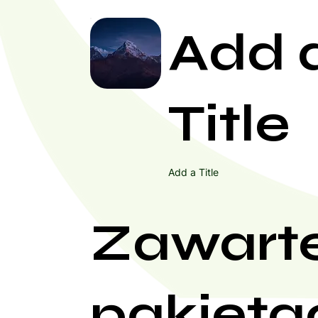
Add 
Title
Add a Title
Zawart
pakieta