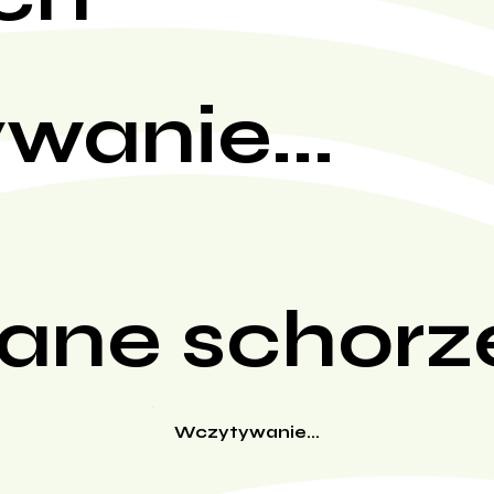
wanie...
ane schorz
Wczytywanie...