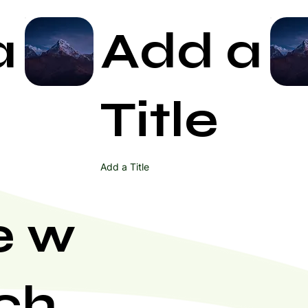
a
Add a
Start Now
Title
Add a Title
e w
ch