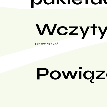
Wczyty
Proszę czekać...
Powiąz