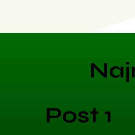
Naj
Post 1