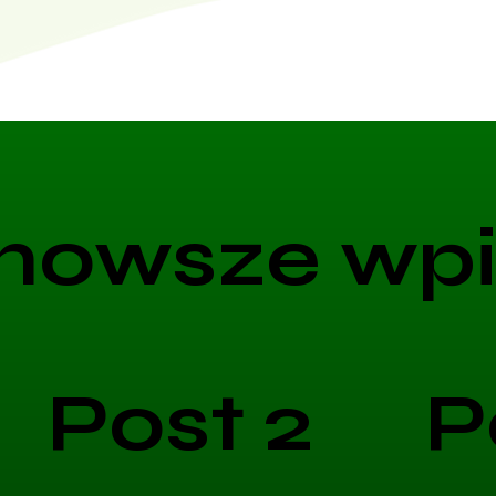
nowsze wpi
Post 2
P