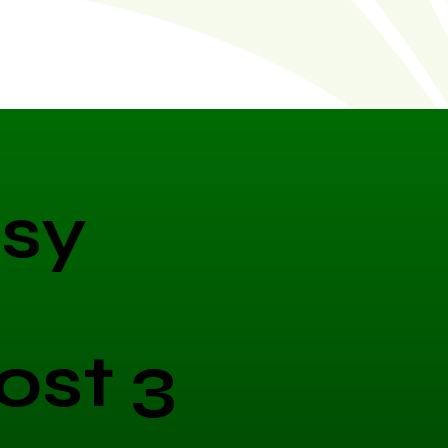
sy
ost 3