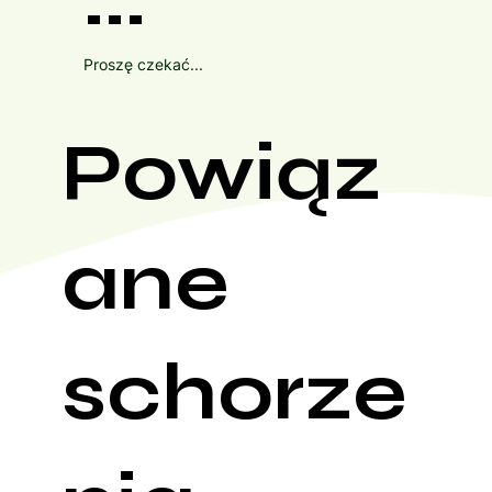
Proszę czekać...
Powiąz
ane
schorze