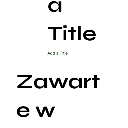
a
Title
Add a Title
Zawart
e w