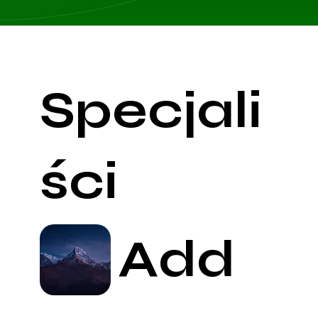
Specjali
ści
Add