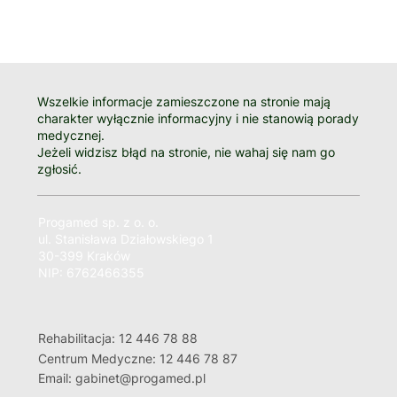
Wszelkie informacje zamieszczone na stronie mają
charakter wyłącznie informacyjny i nie stanowią porady
medycznej.
Jeżeli widzisz błąd na stronie, nie wahaj się nam go
zgłosić.
Progamed sp. z o. o.
ul. Stanisława Działowskiego 1
30-399 Kraków
NIP: 6762466355
Rehabilitacja: 12 446 78 88
Centrum Medyczne: 12 446 78 87
Email: gabinet@progamed.pl