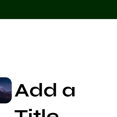
Add a
Start Now
Title