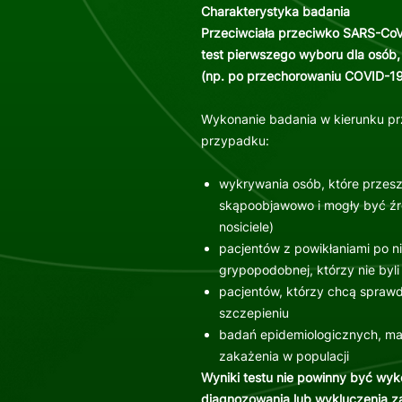
Charakterystyka badania
Przeciwciała przeciwko SARS-CoV
test pierwszego wyboru dla osób,
(np. po przechorowaniu COVID-19
Wykonanie badania w kierunku prz
przypadku:
wykrywania osób, które przes
skąpoobjawowo i mogły być źródł
nosiciele)
pacjentów z powikłaniami po n
grypopodobnej, którzy nie byl
pacjentów, którzy chcą sprawd
szczepieniu
badań epidemiologicznych, maj
zakażenia w populacji
Wyniki testu nie powinny być wy
diagnozowania lub wykluczenia z