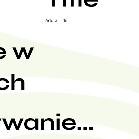
Add a Title
e w
ch
wanie...