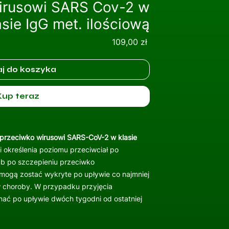
wirusowi SARS Cov-2 w
asie IgG met. ilościową
Cena
109,00 zł
j do koszyka
Kup teraz
 przeciwko wirusowi SARS-CoV-2 w klasie
i określenia poziomu przeciwciał po
b po szczepieniu przeciwko
 mogą zostać wykryte po upływie co najmniej
w choroby. W przypadku przyjęcia
ać po upływie dwóch tygodni od ostatniej