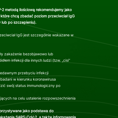
-2 metodą ilościową rekomendujemy jako
 które chcą zbadać poziom przeciwciał IgG
 lub po szczepieniu).
eciwciał IgG jest szczególnie wskazane w
zły zakażenie bezobjawowo lub
em infekcji dla innych ludzi (tzw. „cisi”
iedawnym przebyciu infekcji
i badani w kierunku koronawirusa
zić swój status immunologiczny po
ących na celu ustalenie rozpowszechnienia
korzystywane jako podstawa do
akażenia SARS-CoV-2, a także informowania