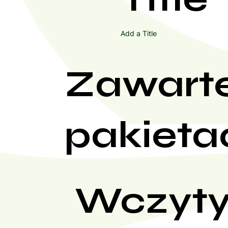
Add a Title
Zawart
pakieta
Wczyty