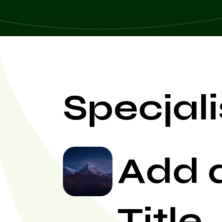
Specjali
Add 
Title