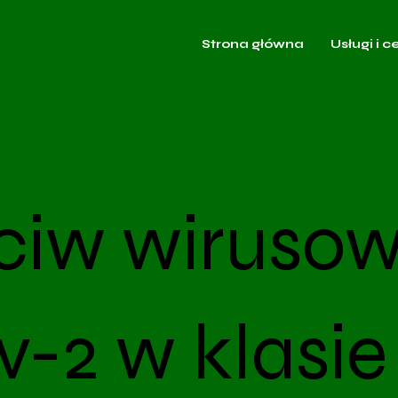
Strona główna
Usługi i c
ciw wirusow
-2 w klasie