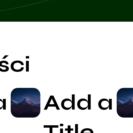
ści
a
Add a
Start Now
Title