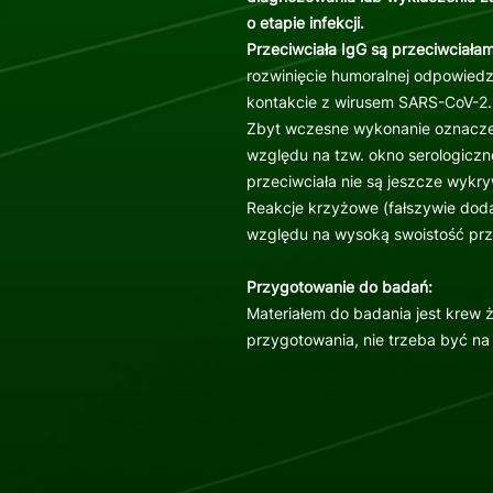
o etapie infekcji.
Przeciwciała IgG są przeciwciałami
rozwinięcie humoralnej odpowiedz
kontakcie z wirusem SARS-CoV-2.
Zbyt wczesne wykonanie oznaczen
względu na tzw. okno serologiczn
przeciwciała nie są jeszcze wykry
Reakcje krzyżowe (fałszywie doda
względu na wysoką swoistość prze
Przygotowanie do badań:
Materiałem do badania jest krew 
przygotowania, nie trzeba być na