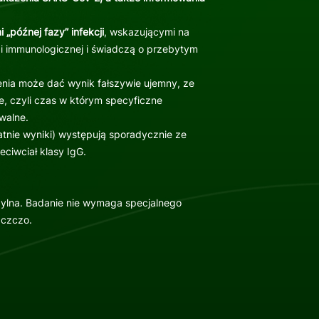
 „późnej fazy” infekcji
, wskazującymi na
i immunologicznej i świadczą o przebytym
ia może dać wynik fałszywie ujemny, ze
e, czyli czas w którym specyficzne
walne.
tnie wyniki) występują sporadycznie ze
ciwciał klasy IgG.
żylna. Badanie nie wymaga specjalnego
 czczo.