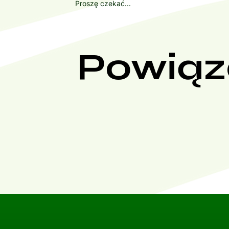
Proszę czekać...
Powiąz