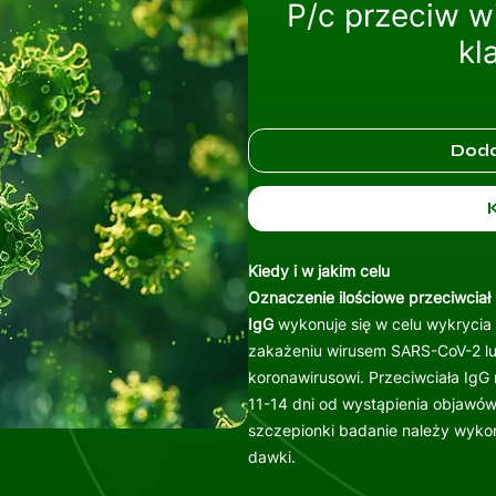
P/c przeciw 
kl
Doda
Kiedy i w jakim celu
Oznaczenie ilościowe przeciwciał
IgG
wykonuje się w celu wykrycia 
zakażeniu wirusem SARS-CoV-2 lu
koronawirusowi. Przeciwciała IgG
11-14 dni od wystąpienia objawó
szczepionki badanie należy wykon
dawki.