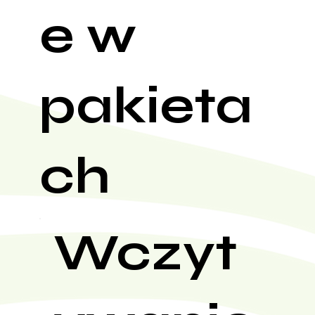
e w
pakieta
ch
Wczyt