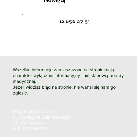
Nawiguj
12 656 27 51
Wszelkie informacje zamieszczone na stronie mają
charakter wyłącznie informacyjny i nie stanowią porady
medycznej.
Jeżeli widzisz błąd na stronie, nie wahaj się nam go
zgłosić.
Progamed sp. z o. o.
ul. Stanisława Działowskiego 1
30-399 Kraków
NIP: 6762466355