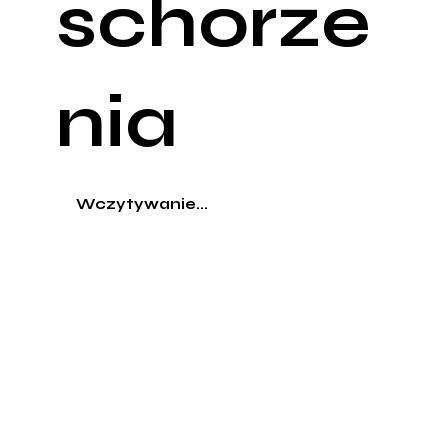
schorze
nia
Wczytywanie...