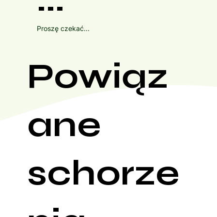
Proszę czekać...
Powiąz
ane
schorze