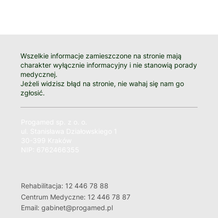
Wszelkie informacje zamieszczone na stronie mają
charakter wyłącznie informacyjny i nie stanowią porady
medycznej.
Jeżeli widzisz błąd na stronie, nie wahaj się nam go
zgłosić.
Progamed sp. z o. o.
ul. Stanisława Działowskiego 1
30-399 Kraków
NIP: 6762466355
Rehabilitacja: 12 446 78 88
Centrum Medyczne: 12 446 78 87
Email: gabinet@progamed.pl