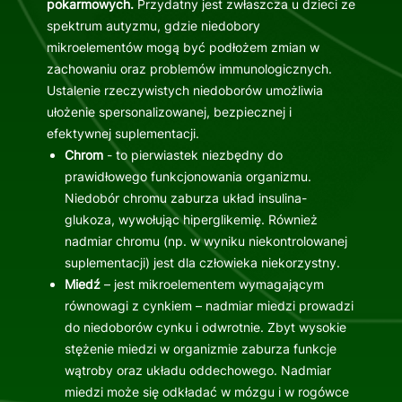
pokarmowych.
Przydatny jest zwłaszcza u dzieci ze
spektrum autyzmu, gdzie niedobory
mikroelementów mogą być podłożem zmian w
zachowaniu oraz problemów immunologicznych.
Ustalenie rzeczywistych niedoborów umożliwia
ułożenie spersonalizowanej, bezpiecznej i
efektywnej suplementacji.
Chrom
- to pierwiastek niezbędny do
prawidłowego funkcjonowania organizmu.
Niedobór chromu zaburza układ insulina-
glukoza, wywołując hiperglikemię. Również
nadmiar chromu (np. w wyniku niekontrolowanej
suplementacji) jest dla człowieka niekorzystny.
Miedź
– jest mikroelementem wymagającym
równowagi z cynkiem – nadmiar miedzi prowadzi
do niedoborów cynku i odwrotnie. Zbyt wysokie
stężenie miedzi w organizmie zaburza funkcje
wątroby oraz układu oddechowego. Nadmiar
miedzi może się odkładać w mózgu i w rogówce