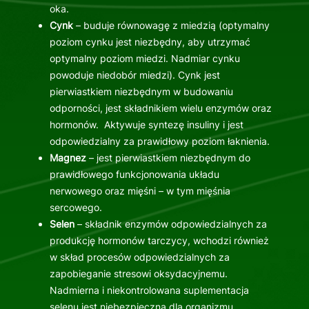
oka.
Cynk
– buduje równowagę z miedzią (optymalny
poziom cynku jest niezbędny, aby utrzymać
optymalny poziom miedzi. Nadmiar cynku
powoduje niedobór miedzi). Cynk jest
pierwiastkiem niezbędnym w budowaniu
odporności, jest składnikiem wielu enzymów oraz
hormonów. Aktywuje syntezę insuliny i jest
odpowiedzialny za prawidłowy poziom łaknienia.
Magnez
– jest pierwiastkiem niezbędnym do
prawidłowego funkcjonowania układu
nerwowego oraz mięśni – w tym mięśnia
sercowego.
Selen
– składnik enzymów odpowiedzialnych za
produkcję hormonów tarczycy, wchodzi również
w skład procesów odpowiedzialnych za
zapobieganie stresowi oksydacyjnemu.
Nadmierna i niekontrolowana suplementacja
selenu jest niebezpieczna dla organizmu.