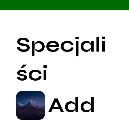
Specjali
ści
Add