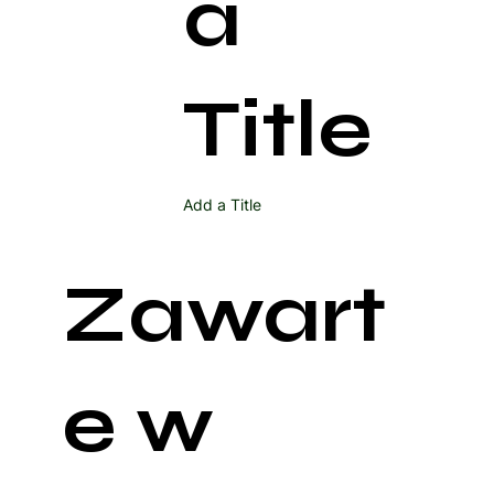
a
Title
Add a Title
Zawart
e w