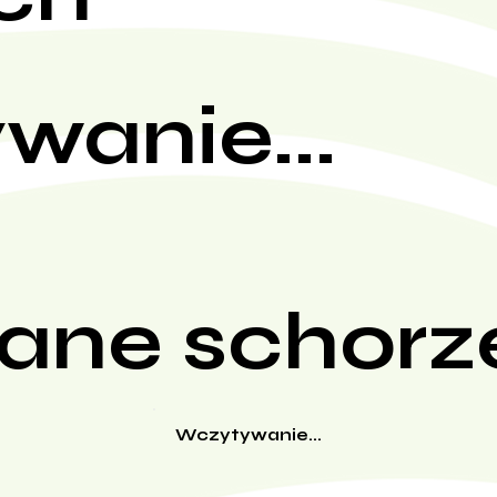
wanie...
ane schorz
Wczytywanie...