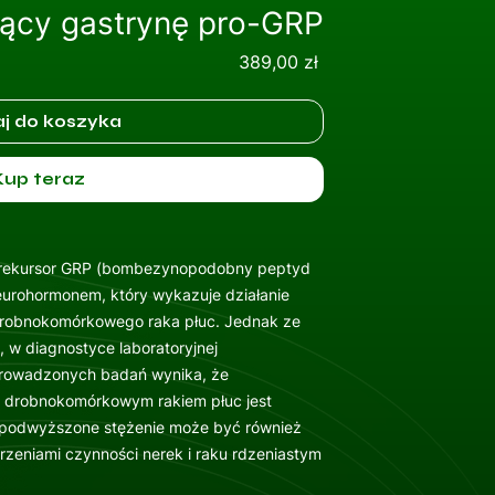
jący gastrynę pro-GRP
Cena
389,00 zł
j do koszyka
Kup teraz
 prekursor GRP (bombezynopodobny peptyd
neurohormonem, który wykazuje działanie
drobnokomórkowego raka płuc. Jednak ze
, w diagnostyce laboratoryjnej
prowadzonych badań wynika, że
z drobnokomórkowym rakiem płuc jest
 podwyższone stężenie może być również
zeniami czynności nerek i raku rdzeniastym