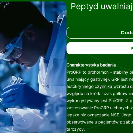
Peptyd uwalnia
Doda
Charakterystyka badania
ProGRP to prohormon – stabilny
uwalniający gastrynę). GRP jest 
autokrynnego czynnika wzrostu 
względu na krótki czas półtrawnia
wykorzystywany jest ProGRP. Z 
zastosowanie ProGRP u chorych 
lepsze niż oznaczanie NSE. Jego
obserwowane u pacjentów z zabur
tarczycy.