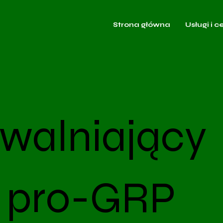
Strona główna
Usługi i c
walniający
ę pro-GRP