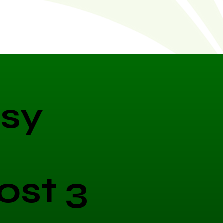
sy
ost 3