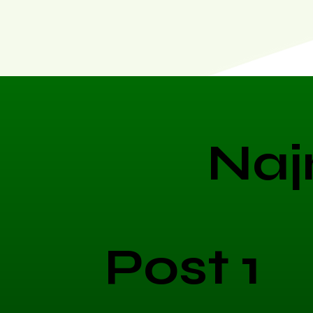
Naj
Post 1