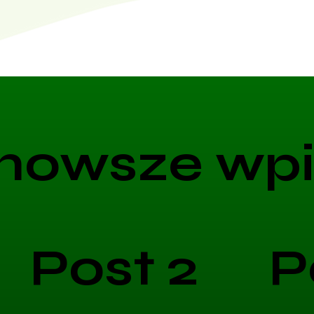
nowsze wpi
Post 2
P