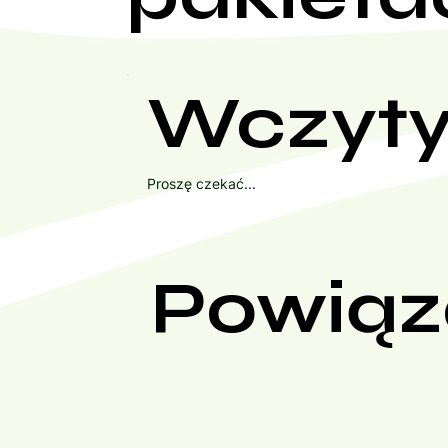
Wczyty
Proszę czekać...
Powiąz