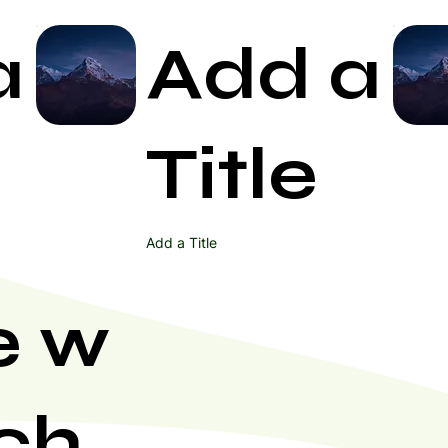
a
Add a
Start Now
Title
Add a Title
e w
ch