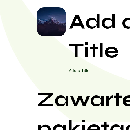
Add 
Title
Add a Title
Zawart
pakieta