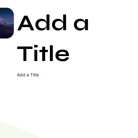
Add a
Start Now
Title
Add a Title