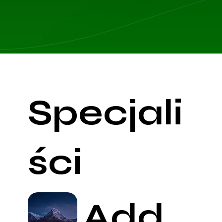
Specjali
ści
Add