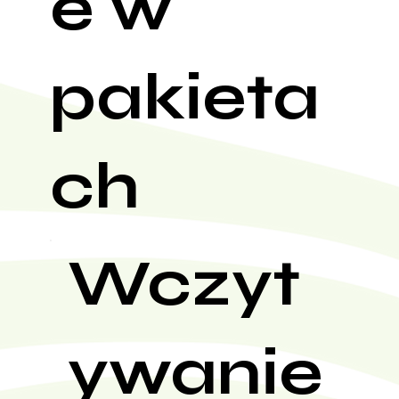
e w
pakieta
ch
Wczyt
ywanie