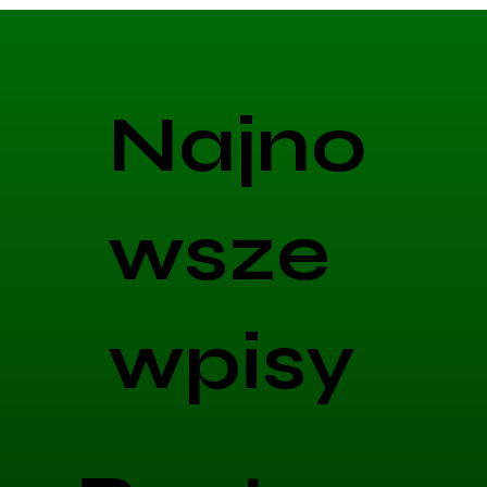
Najno
wsze
wpisy