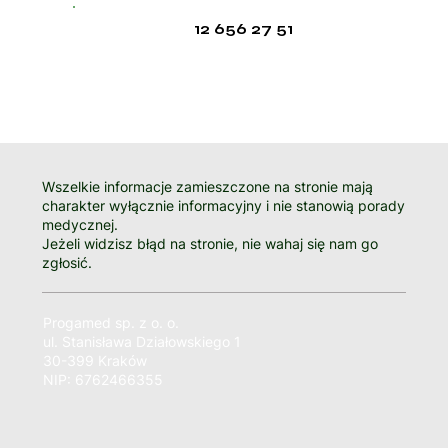
12 656 27 51
Wszelkie informacje zamieszczone na stronie mają
charakter wyłącznie informacyjny i nie stanowią porady
medycznej.
Jeżeli widzisz błąd na stronie, nie wahaj się nam go
zgłosić.
Progamed sp. z o. o.
ul. Stanisława Działowskiego 1
30-399 Kraków
NIP: 6762466355