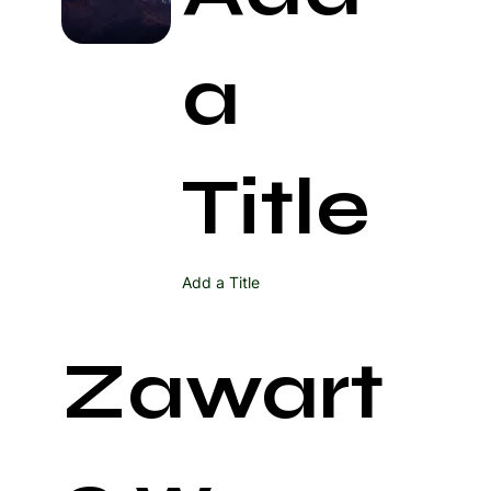
a
Title
Add a Title
Zawart