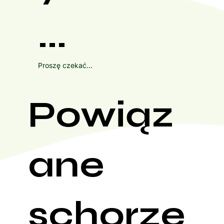
...
Proszę czekać...
Powiąz
ane
schorze