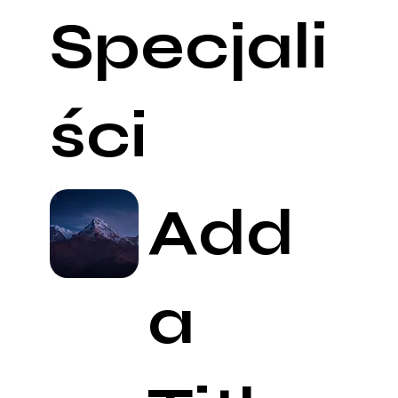
Specjali
ści
Add
a