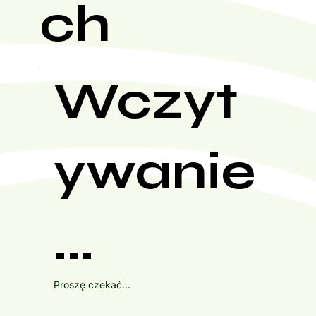
ch
Wczyt
ywanie
...
Proszę czekać...