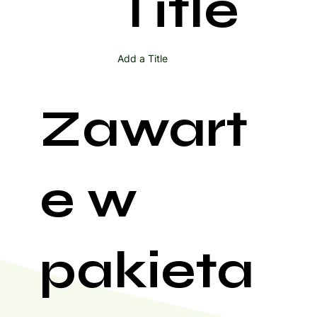
Title
Add a Title
Zawart
e w
pakieta