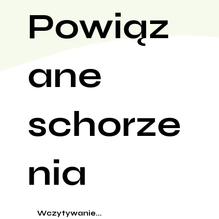
Powiąz
ane
schorze
nia
Wczytywanie...