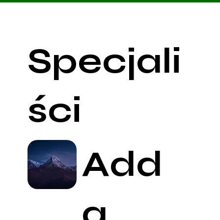
Specjali
ści
Add
a