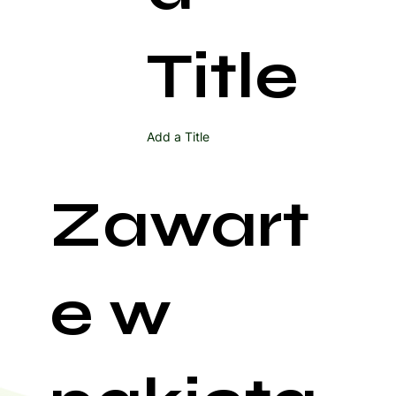
Title
Add a Title
Zawart
e w