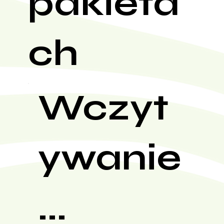
pakieta
ch
Wczyt
ywanie
...