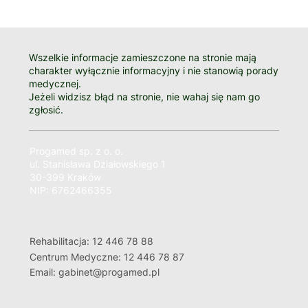
Wszelkie informacje zamieszczone na stronie mają
charakter wyłącznie informacyjny i nie stanowią porady
medycznej.
Jeżeli widzisz błąd na stronie, nie wahaj się nam go
zgłosić.
Progamed sp. z o. o.
ul. Stanisława Działowskiego 1
30-399 Kraków
NIP: 6762466355
Rehabilitacja: 12 446 78 88
Centrum Medyczne: 12 446 78 87
Email: gabinet@progamed.pl