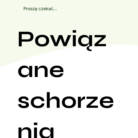
Proszę czekać...
Powiąz
ane
schorze
nia