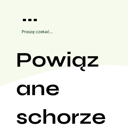
...
Proszę czekać...
Powiąz
ane
schorze