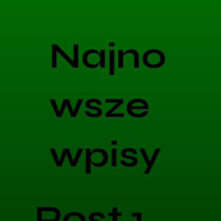
Najno
wsze
wpisy
Post 1