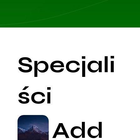
Specjali
ści
Add