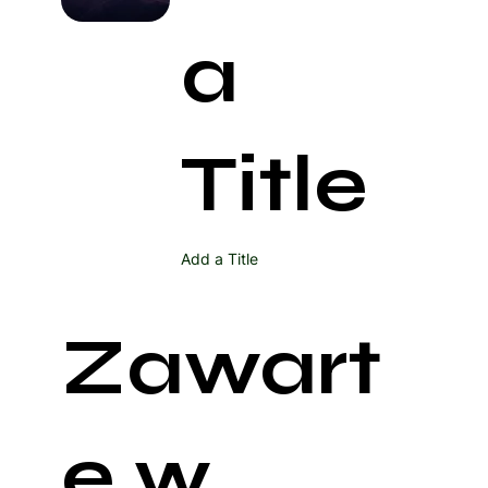
a
Title
Add a Title
Zawart
e w