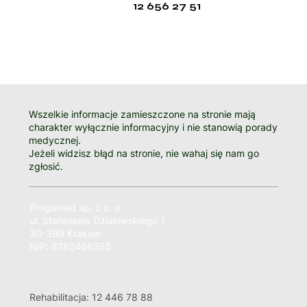
12 656 27 51
Wszelkie informacje zamieszczone na stronie mają
charakter wyłącznie informacyjny i nie stanowią porady
medycznej.
Jeżeli widzisz błąd na stronie, nie wahaj się nam go
zgłosić.
Progamed sp. z o. o.
ul. Stanisława Działowskiego 1
30-399 Kraków
NIP: 6762466355
Rehabilitacja: 12 446 78 88