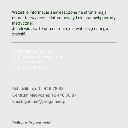
Wszelkie informacje zamieszczone na stronie mają
charakter wyłącznie informacyjny i nie stanowią porady
medycznej.
Jeżeli widzisz błąd na stronie, nie wahaj się nam go
zgłosić.
Progamed sp. z o. o.
ul. Stanisława Działowskiego 1
30-399 Kraków
NIP: 6762466355
Rehabilitacja: 12 446 78 88
Centrum Medyczne: 12 446 78 87
Email: gabinet@progamed.pl
Polityka Prywatności