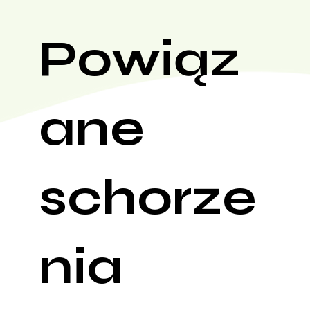
Powiąz
ane
schorze
nia