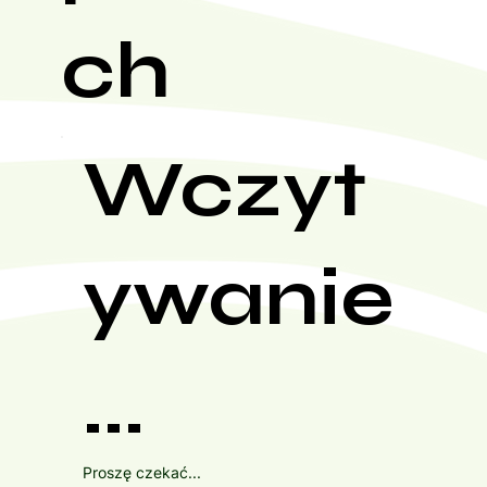
ch
Wczyt
ywanie
...
Proszę czekać...