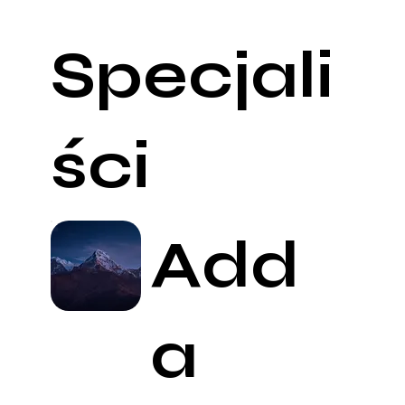
Specjali
ści
Add
a