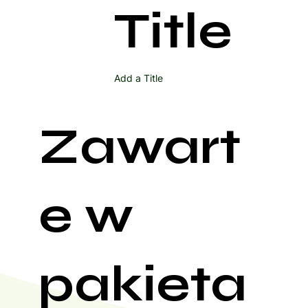
Title
Add a Title
Zawart
e w
pakieta