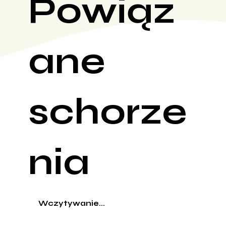
Powiąz
ane
schorze
nia
Wczytywanie...