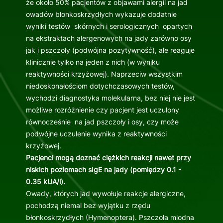
że około 50% pacjentów z objawami alergii na jad
owadów błonkoskrzydłych wykazuje dodatnie
wyniki testów skórnych i serologicznych opartych
na ekstraktach alergenowych na jady zarówno osy
jak i pszczoły (podwójna pozytywność), ale reaguje
klinicznie tylko na jeden z nich (w wyniku
reaktywności krzyżowej). Naprzeciw wszystkim
niedoskonałościom dotychczasowych testów,
wychodzi diagnostyka molekularna, bez niej nie jest
możliwe rozróżnienie czy pacjent jest uczulony
równocześnie na jad pszczoły i osy, czy może
podwójne uczulenie wynika z reaktywności
krzyżowej.
Pacjenci mogą doznać ciężkich reakcji nawet przy
niskich poziomach sIgE na jady (pomiędzy 0.1 -
0.35 kUA/l).
Owady, których jad wywołuje reakcje alergiczne,
pochodzą niemal bez wyjątku z rzędu
błonkoskrzydłych (Hymenoptera). Pszczoła miodna