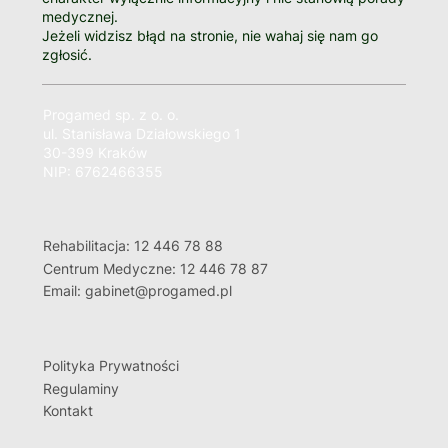
medycznej.
Jeżeli widzisz błąd na stronie, nie wahaj się nam go
zgłosić.
Progamed sp. z o. o.
ul. Stanisława Działowskiego 1
30-399 Kraków
NIP: 6762466355
Rehabilitacja: 12 446 78 88
Centrum Medyczne: 12 446 78 87
Email: gabinet@progamed.pl
Polityka Prywatności
Regulaminy
Kontakt