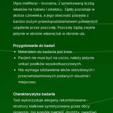
(Apis mellifera) – brunatna, z umiarkowaną liczbą
włosków na tułowiu i odwłoku; żądło pozostaje w
skórze człowieka, a jego obecność pozwala z
bardzo dużym prawdopodobieństwem potwierdzić
użądlenie przez pszczołę. Pszczoły żądlą zwykle
jedynie w obronie własnej lub w obronie ula.
Przygotowanie do badań
Materiałem do badania jest krew.
Pacjent nie musi być na czczo, należy jedynie
unikać posiłków wysokotłuszczowych.
Nie wymaga odstawienia leków sterydowych i
przeciwhistaminowych podanych doustnie i
miejscowo.
Charakterystyka badania
Test wykorzystuje alergeny rekombinowane -
struktury białkowe syntetyzowane przez obcy
organizm, (np.komórki bakterii, drożdży, owadów),