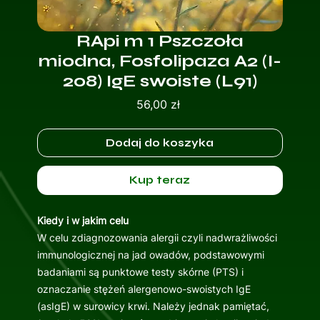
RApi m 1 Pszczoła
miodna, Fosfolipaza A2 (I-
208) IgE swoiste (L91)
Cena
56,00 zł
Dodaj do koszyka
Kup teraz
Kiedy i w jakim celu
W celu zdiagnozowania alergii czyli nadwrażliwości
immunologicznej na jad owadów, podstawowymi
badaniami są punktowe testy skórne (PTS) i
oznaczanie stężeń alergenowo-swoistych IgE
(asIgE) w surowicy krwi. Należy jednak pamiętać,