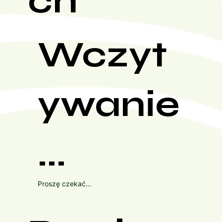
ch
Wczyt
ywanie
...
Proszę czekać...