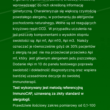
wprowadzając do nich określoną informację
genetyczną. Charakteryzuje się większą czystością
powstałego alergenu, w porównaniu do alergenów
pochodzenia naturalnego. Wolne są od reagujących
krzyżowo reszt CCD. W przypadku uczulenia na
jad pszczoły komponentami o wysokim stopniu
swoistości są: Api m1, Api m10, Api m3. Należy
oznaczać je równocześnie gdyż ok 30% pacjentów
z alergią na jad nie ma przeciwciał przeciwko Api
m1, który jest głównym alergenem jadu pszczelego.
Dodanie rApi m 10 do panelu testowego poprawia
swoistość i dokładność diagnostyczną oraz wspiera
bardziej uzasadnione decyzje do swoistej
immunoterapii.
Test wykonywany jest metodą referencyjną
ImmunoCAP, uznawaną za złoty standard w
alergologii.
Prawdziwie ilościowy zakres pomiarowy od 0,1-100