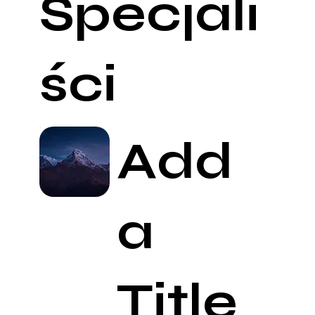
Specjali
ści
Add
a
Title