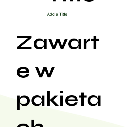
Add a Title
Zawart
e w
pakieta