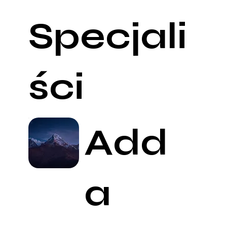
Specjali
ści
Add
a