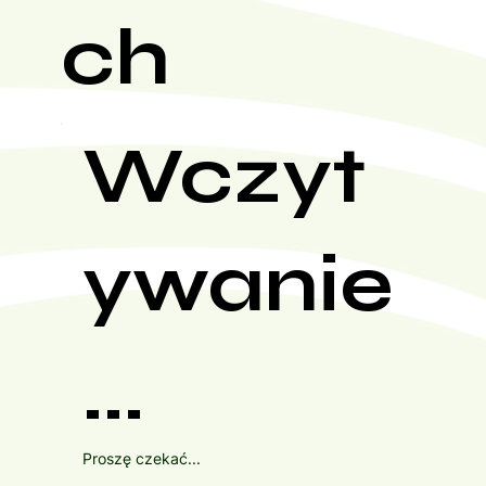
ch
Wczyt
ywanie
...
Proszę czekać...