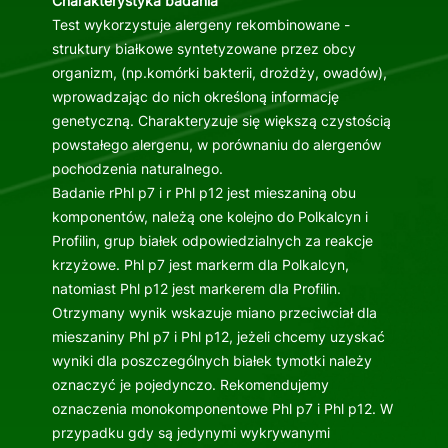
Charakterystyka badania
Test wykorzystuje alergeny rekombinowane -
struktury białkowe syntetyzowane przez obcy
organizm, (np.komórki bakterii, drożdży, owadów),
wprowadzając do nich określoną informację
genetyczną. Charakteryzuje się większą czystością
powstałego alergenu, w porównaniu do alergenów
pochodzenia naturalnego.
Badanie rPhl p7 i r Phl p12 jest mieszaniną obu
komponentów, należą one kolejno do Polkalcyn i
Profilin, grup białek odpowiedzialnych za reakcje
krzyżowe. Phl p7 jest markerm dla Polkalcyn,
natomiast Phl p12 jest markerem dla Profilin.
Otrzymany wynik wskazuje miano przeciwciał dla
mieszaniny Phl p7 i Phl p12, jeżeli chcemy uzyskać
wyniki dla poszczególnych białek tymotki należy
oznaczyć je pojedynczo. Rekomendujemy
oznaczenia monokomponentowe Phl p7 i Phl p12. W
przypadku gdy są jedynymi wykrywanymi