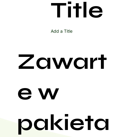
Title
Add a Title
Zawart
e w
pakieta