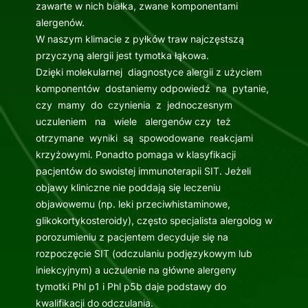
zawarte w nich białka, zwane komponentami
alergenów.
W naszym klimacie z pyłków traw najczęstszą
przyczyną alergii jest tymotka łąkowa.
Dzięki molekularnej diagnostyce alergii z użyciem
komponentów dostaniemy odpowiedź na pytanie,
czy mamy do czynienia z jednoczesnym
uczuleniem na wiele alergenów czy też
otrzymane wyniki są spowodowane reakcjami
krzyżowymi. Ponadto pomaga w klasyfikacji
pacjentów do swoistej immunoterapii SIT. Jeżeli
objawy kliniczne nie poddają się leczeniu
objawowemu (np. leki przeciwhistaminowe,
glikokortykosteroidy), często specjalista alergolog w
porozumieniu z pacjentem decyduje się na
rozpoczęcie SIT (odczulaniu podjęzykowym lub
iniekcyjnym) a uczulenie na główne alergeny
tymotki Phl p1 i Phl p5b daje podstawy do
kwalifikacji do odczulania.