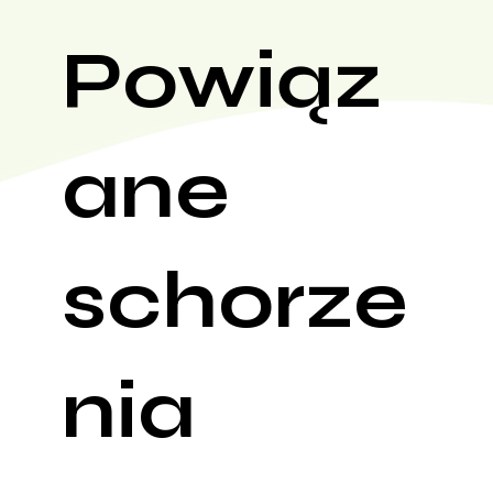
Powiąz
ane
schorze
nia