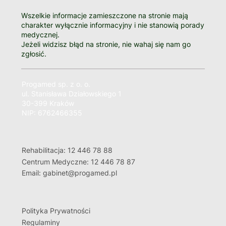
Wszelkie informacje zamieszczone na stronie mają
charakter wyłącznie informacyjny i nie stanowią porady
medycznej.
Jeżeli widzisz błąd na stronie, nie wahaj się nam go
zgłosić.
Progamed sp. z o. o.
ul. Stanisława Działowskiego 1
30-399 Kraków
NIP: 6762466355
Rehabilitacja: 12 446 78 88
Centrum Medyczne: 12 446 78 87
Email: gabinet@progamed.pl
Polityka Prywatności
Regulaminy