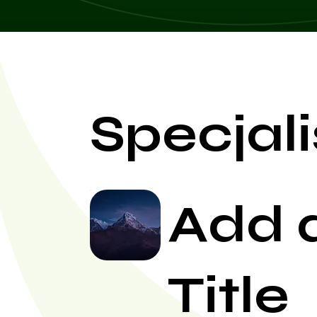
Specjali
Add 
Title