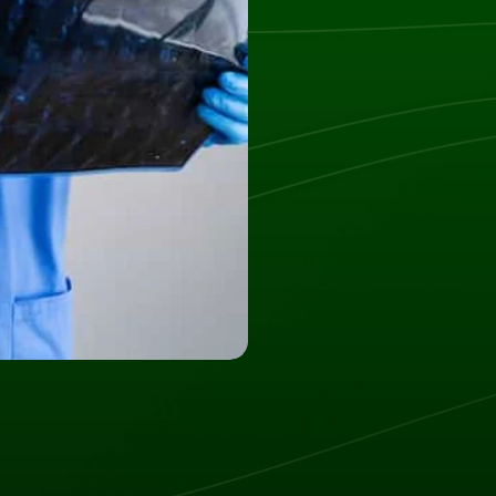
Na pierwszą wizytę przyjedź 
dokumentację.
Przed badaniem zaleca się zdję
przedmiotów w okolicach badani
Przed wykonaniem badania na
istniejących implantach medyc