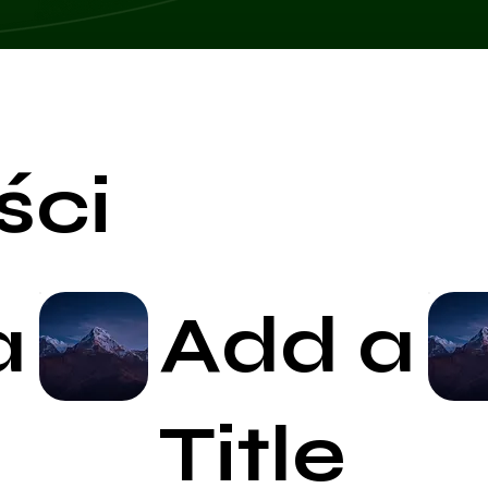
ści
a
Add a
Start Now
Title