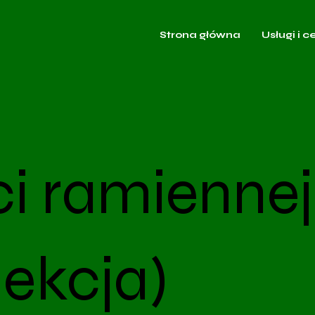
Strona główna
Usługi i c
i ramiennej
jekcja)