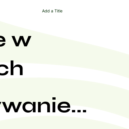
Add a Title
e w
ch
wanie...