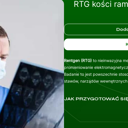
RTG kości rami
Doda
Rentgen (RTG)
to nieinwazyjna m
promieniowanie elektromagnetycz
Badanie to jest powszechnie sto
stawów, narządów wewnętrznych o
JAK PRZYGOTOWAĆ SIĘ
Weź ze sobą dowód osobisty i 
Przygotuj dokumentację medycz
poprzednich wizyt, listę przyj
oraz ewentualną listę leków, 