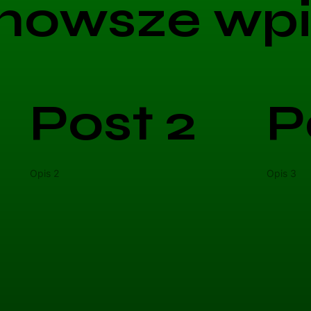
nowsze wpi
Post 2
P
Opis 2
Opis 3