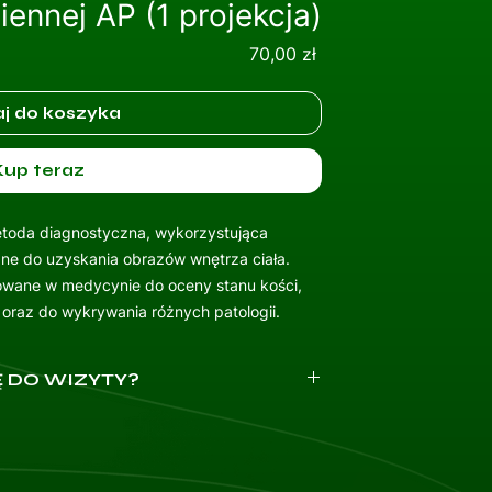
ennej AP (1 projekcja)
Cena
70,00 zł
j do koszyka
Kup teraz
etoda diagnostyczna, wykorzystująca
ne do uzyskania obrazów wnętrza ciała.
sowane w medycynie do oceny stanu kości,
raz do wykrywania różnych patologii.
 DO WIZYTY?
skierowanie.
ną: wyniki badań, karty informacyjne z
mowanych leków, historię chorób w rodzinie
których nie możesz przyjmować.