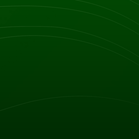
10 minut wcześniej, aby wypełnić wymaganą
cie biżuterii i wszelkich metalowych
a w celu uniknięcia artefaktów na zdjęciu.
leży poinformować personel medyczny o
znych oraz ciąży.