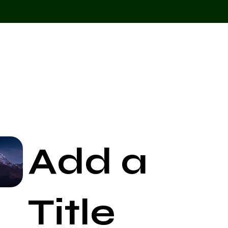
Add a
Start Now
Title