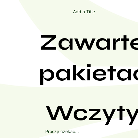
Add a Title
Zawart
pakieta
Wczyty
Proszę czekać...