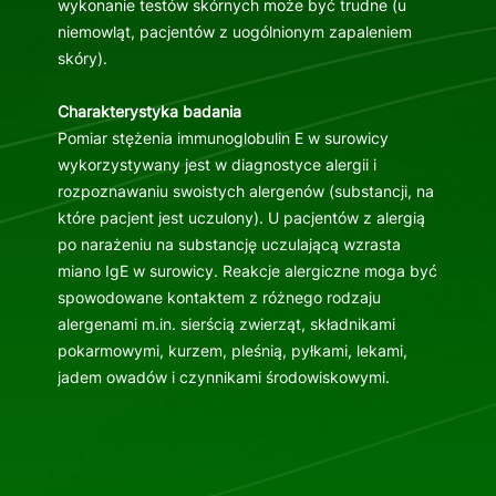
wykonanie testów skórnych może być trudne (u
niemowląt, pacjentów z uogólnionym zapaleniem
skóry).
Charakterystyka badania
Pomiar stężenia immunoglobulin E w surowicy
wykorzystywany jest w diagnostyce alergii i
rozpoznawaniu swoistych alergenów (substancji, na
które pacjent jest uczulony). U pacjentów z alergią
po narażeniu na substancję uczulającą wzrasta
miano IgE w surowicy. Reakcje alergiczne moga być
spowodowane kontaktem z różnego rodzaju
alergenami m.in. sierścią zwierząt, składnikami
pokarmowymi, kurzem, pleśnią, pyłkami, lekami,
jadem owadów i czynnikami środowiskowymi.