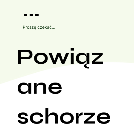
...
Proszę czekać...
Powiąz
ane
schorze