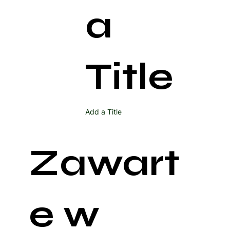
a
Title
Add a Title
Zawart
e w