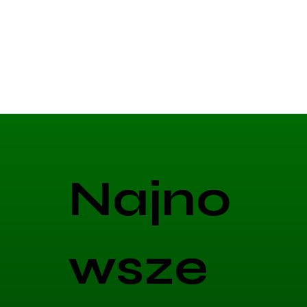
Najno
wsze