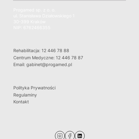
Progamed sp. z o. o.
ul. Stanisława Działowskiego 1
30-399 Kraków
NIP: 6762466355
Rehabilitacja: 12 446 78 88
Centrum Medyczne: 12 446 78 87
Email: gabinet@progamed.pl
Polityka Prywatności
Regulaminy
Kontakt