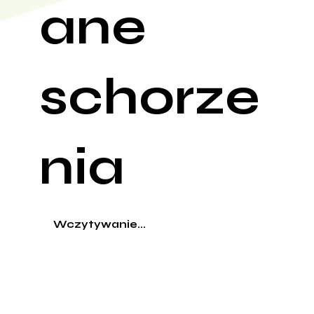
ane
schorze
nia
Wczytywanie...