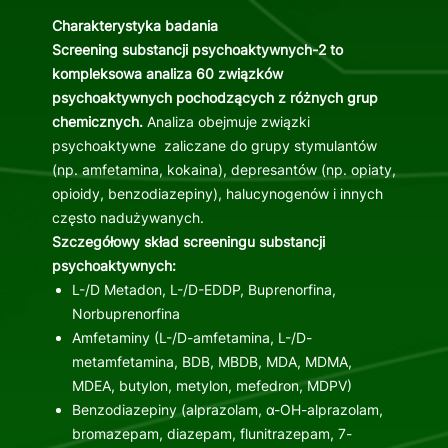
Charakterystyka badania
Screening substancji psychoaktywnych-2 to
kompleksowa analiza 60 związków
psychoaktywnych pochodzących z różnych grup
chemicznych.
Analiza obejmuje związki
psychoaktywne zaliczane do grupy stymulantów
(np. amfetamina, kokaina), depresantów (np. opiaty,
opioidy, benzodiazepiny), halucynogenów i innych
często nadużywanych.
Szczegółowy skład screeningu substancji
psychoaktywnych:
L-/D Metadon, L-/D-EDDP, Buprenorfina,
Norbuprenorfina
Amfetaminy (L-/D-amfetamina, L-/D-
metamfetamina, BDB, MBDB, MDA, MDMA,
MDEA, butylon, metylon, mefedron, MDPV)
Benzodiazepiny (alprazolam, α-OH-alprazolam,
bromazepam, diazepam, flunitrazepam, 7-