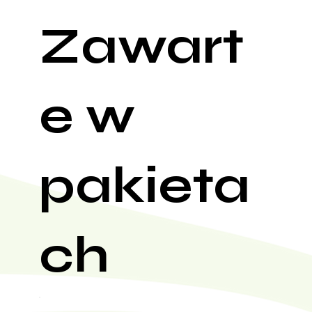
Zawart
e w
pakieta
ch