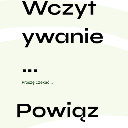
Wczyt
ywanie
...
Proszę czekać...
Powiąz