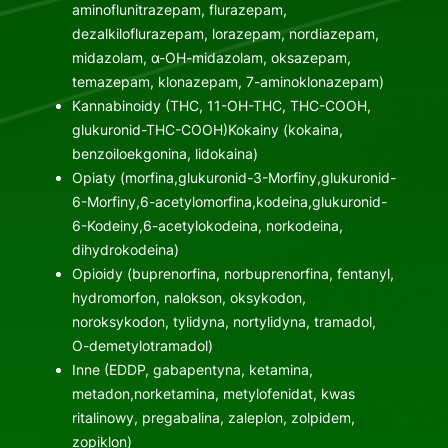
aminoflunitrazepam, flurazepam,
dezalkiloflurazepam, lorazepam, nordiazepam,
midazolam, α-OH-midazolam, oksazepam,
temazepam, klonazepam, 7-aminoklonazepam)
Kannabinoidy (THC, 11-OH-THC, THC-COOH,
glukuronid-THC-COOH)Kokainy (kokaina,
benzoiloekgonina, lidokaina)
Opiaty (morfina,glukuronid-3-Morfiny,glukuronid-
6-Morfiny,6-acetylomorfina,kodeina,glukuronid-
6-Kodeiny,6-acetylokodeina, norkodeina,
dihydrokodeina)
Opioidy (buprenorfina, norbuprenorfina, fentanyl,
hydromorfon, nalokson, oksykodon,
noroksykodon, tylidyna, nortylidyna, tramadol,
O-demetylotramadol)
Inne (EDDP, gabapentyna, ketamina,
metadon,norketamina, metylofenidat, kwas
ritalinowy, pregabalina, zaleplon, zolpidem,
zopiklon)