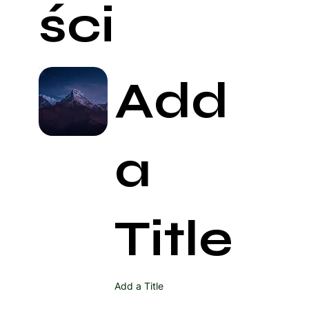
ści
Add
a
Title
Add a Title