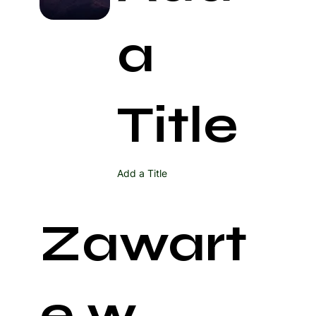
a
Title
Add a Title
Zawart
e w