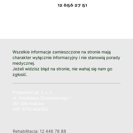
12 656 27 51
Wszelkie informacje zamieszczone na stronie mają
charakter wyłącznie informacyjny i nie stanowią porady
medycznej.
Jeżeli widzisz błąd na stronie, nie wahaj się nam go
zgłosić.
Progamed sp. z o. o.
ul. Stanisława Działowskiego 1
30-399 Kraków
NIP: 6762466355
Rehabilitacja: 12 446 78 88