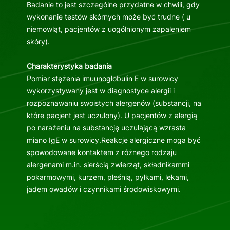
Badanie to jest szczególne przydatne w chwili, gdy
wykonanie testów skórnych może być trudne ( u
niemowląt, pacjentów z uogólnionym zapaleniem
skóry).
Charakterystyka badania
Pomiar stężenia imuunoglobulin E w surowicy
wykorzystywany jest w diagnostyce alergii i
rozpoznawaniu swoistych alergenów (substancji, na
które pacjent jest uczulony). U pacjentów z alergią
po narażeniu na substancję uczulającą wzrasta
miano IgE w surowicy.Reakcje alergiczne moga być
spowodowane kontaktem z różnego rodzaju
alergenami m.in. sierścią zwierząt, składnikammi
pokarmowymi, kurzem, pleśnią, pyłkami, lekami,
jadem owadów i czynnikami środowiskowymi.