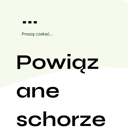
...
Proszę czekać...
Powiąz
ane
schorze