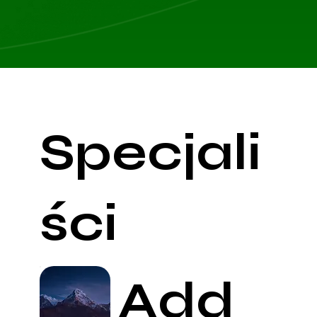
Specjali
ści
Add