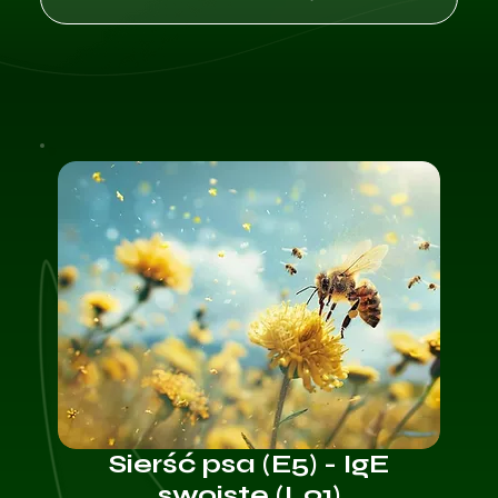
Sierść psa (E5) - IgE
swoiste (L91)