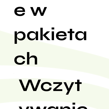
e w
pakieta
ch
Wczyt