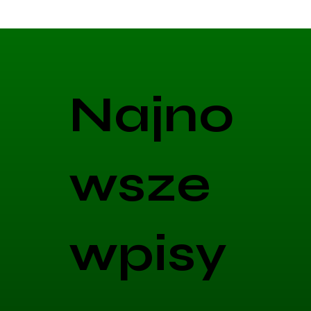
Najno
wsze
wpisy