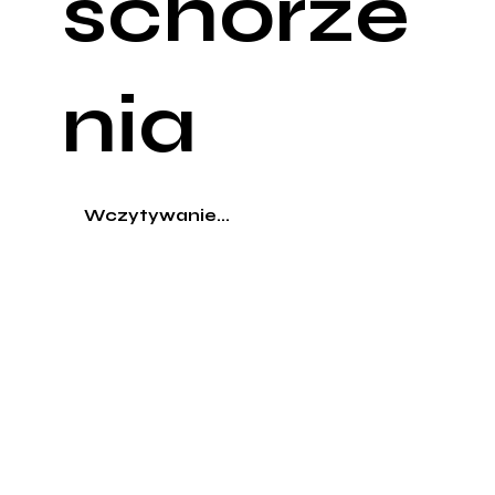
schorze
nia
Wczytywanie...