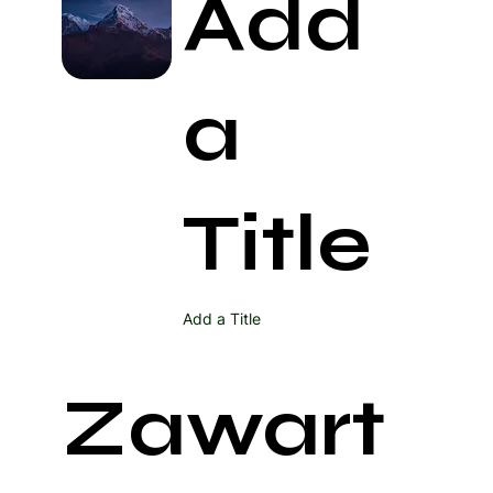
Add
a
Title
Add a Title
Zawart