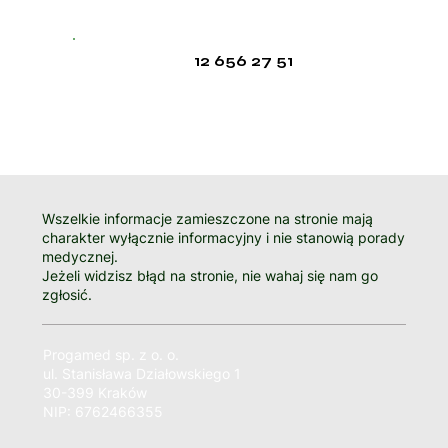
12 656 27 51
Wszelkie informacje zamieszczone na stronie mają
charakter wyłącznie informacyjny i nie stanowią porady
medycznej.
Jeżeli widzisz błąd na stronie, nie wahaj się nam go
zgłosić.
Progamed sp. z o. o.
ul. Stanisława Działowskiego 1
30-399 Kraków
NIP: 6762466355