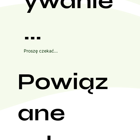
ywanie
...
Proszę czekać...
Powiąz
ane