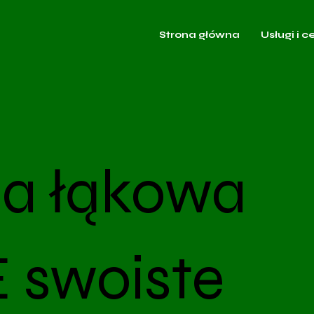
Strona główna
Usługi i c
na łąkowa
E swoiste