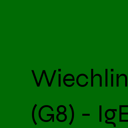
Wiechli
(G8) - Ig