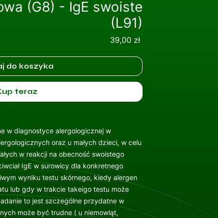
owa (G8) - IgE swoiste
(L91)
Cena
39,00 zł
j do koszyka
Kup teraz
ne w diagnostyce alergologicznej w
ergologicznych oraz u małych dzieci, w celu
ałych w reakcji na obecność swoistego
iwciał IgE w surowicy dla konkretnego
iwym wyniku testu skórnego, kiedy alergen
atu lub gdy w trakcie takeigo testu może
Badanie to jest szczególne przydatne w
rnych może być trudne ( u niemowląt,