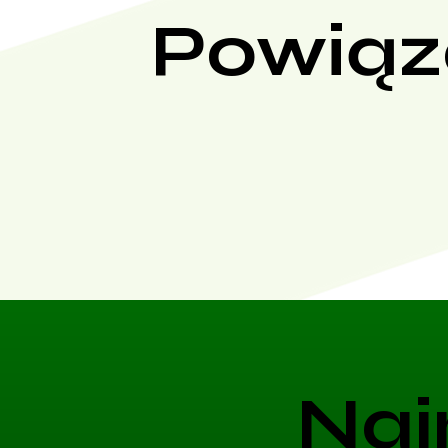
Powiąz
Naj