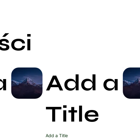
ści
a
Add a
Start Now
Title
Add a Title