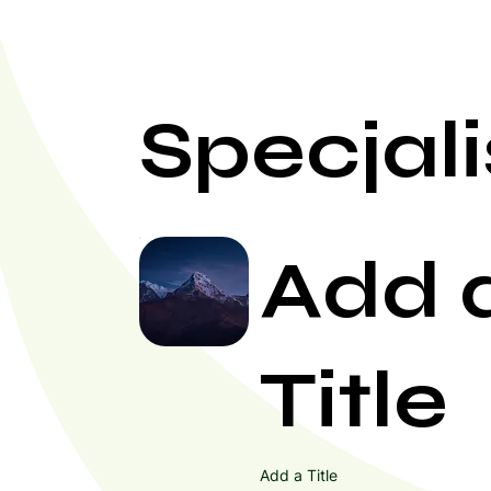
Specjali
Add 
Title
Add a Title