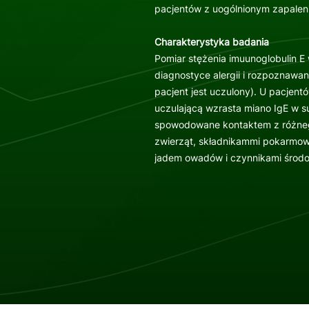
pacjentów z uogólnionym zapalen
Charakterystyka badania
Pomiar stężenia imuunoglobulin E
diagnostyce alergii i rozpoznawan
pacjent jest uczulony). U pacjent
uczulającą wzrasta miano IgE w s
spowodowane kontaktem z różnego
zwierząt, składnikammi pokarmowy
jadem owadów i czynnikami środ