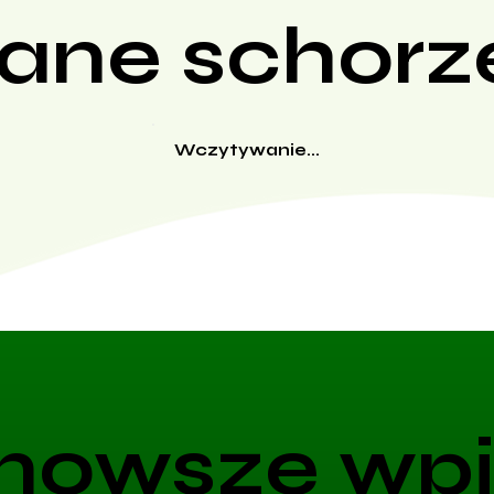
ane schorz
Wczytywanie...
nowsze wpi