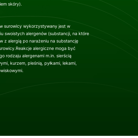
iem skóry).
 w surowicy wykorzystywany jest w
iu swoistych alergenów (substancji, na które
ów z alergią po narażeniu na substancję
urowicy.Reakcje alergiczne moga być
 rodzaju alergenami m.in. sierścią
mi, kurzem, pleśnią, pyłkami, lekami,
owiskowymi.