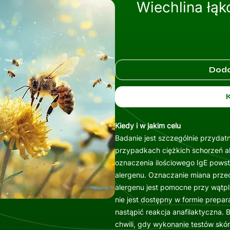
Wiechlina łąk
Doda
Kiedy i w jakim celu
Badanie jest szczególnie przydat
przypadkach ciężkich schorzeń al
oznaczenia ilościowego IgE powst
alergenu. Oznaczanie miana przec
alergenu jest pomocne przy wątpl
nie jest dostępny w formie prepar
nastąpić reakcja anafilaktyczna. 
chwili, gdy wykonanie testów skó