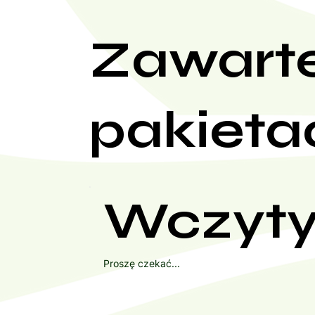
Zawart
pakieta
Wczyty
Proszę czekać...