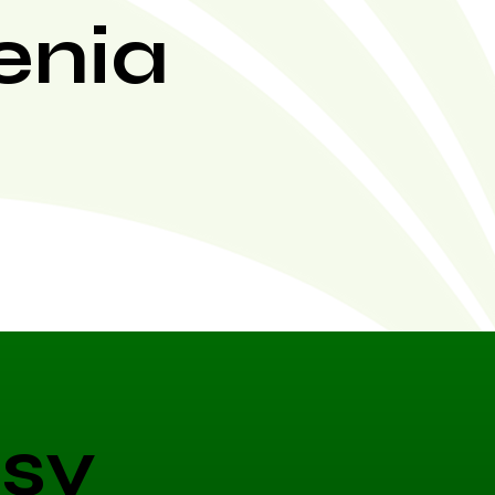
enia
sy