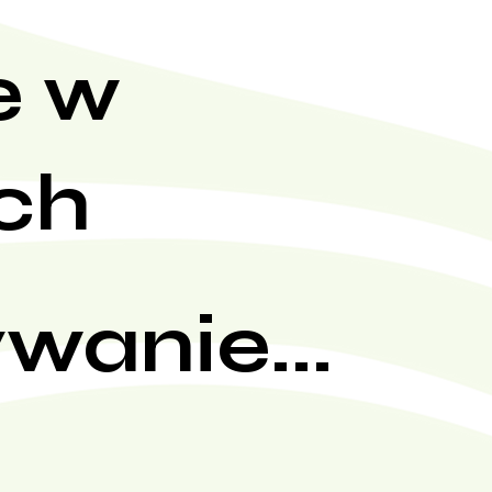
e w
ch
wanie...