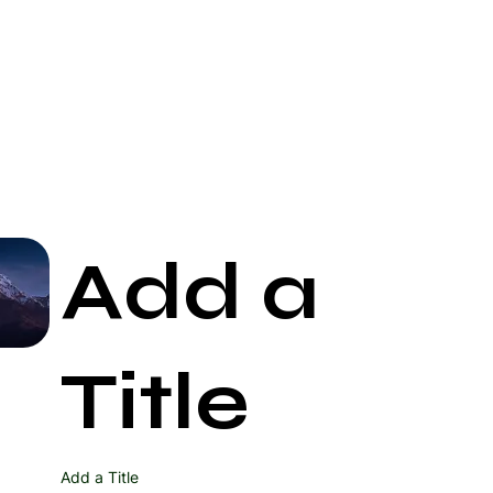
Add a
Start Now
Title
Add a Title