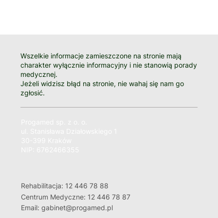
Wszelkie informacje zamieszczone na stronie mają
charakter wyłącznie informacyjny i nie stanowią porady
medycznej.
Jeżeli widzisz błąd na stronie, nie wahaj się nam go
zgłosić.
Progamed sp. z o. o.
ul. Stanisława Działowskiego 1
30-399 Kraków
NIP: 6762466355
Rehabilitacja: 12 446 78 88
Centrum Medyczne: 12 446 78 87
Email: gabinet@progamed.pl