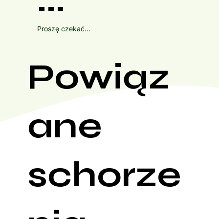
Proszę czekać...
Powiąz
ane
schorze