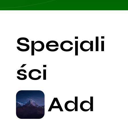
Specjali
ści
Add