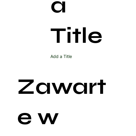
a
Title
Add a Title
Zawart
e w