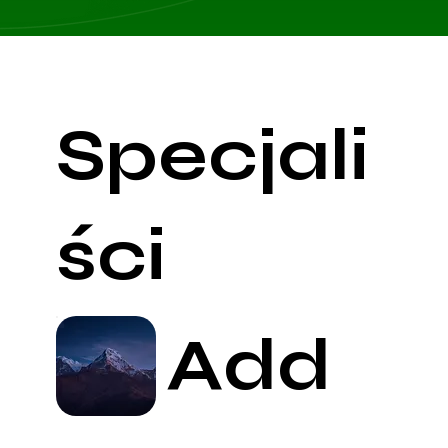
Specjali
ści
Add