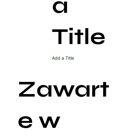
a
Title
Add a Title
Zawart
e w