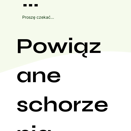
Proszę czekać...
Powiąz
ane
schorze