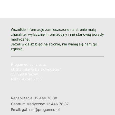
Wszelkie informacje zamieszczone na stronie mają
charakter wyłącznie informacyjny i nie stanowią porady
medycznej.
Jeżeli widzisz błąd na stronie, nie wahaj się nam go
zgłosić.
Progamed sp. z o. o.
ul. Stanisława Działowskiego 1
30-399 Kraków
NIP: 6762466355
Rehabilitacja: 12 446 78 88
Centrum Medyczne: 12 446 78 87
Email: gabinet@progamed.pl