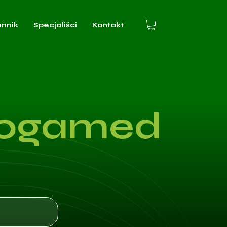
ennik
Specjaliści
Kontakt
rogamed