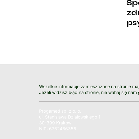
Sp
zd
ps
fi
Wszelkie informacje zamieszczone na stronie maj
Jeżeli widzisz błąd na stronie, nie wahaj się nam 
Progamed sp. z o. o.
ul. Stanisława Działowskiego 1
30-399 Kraków
NIP: 6762466355